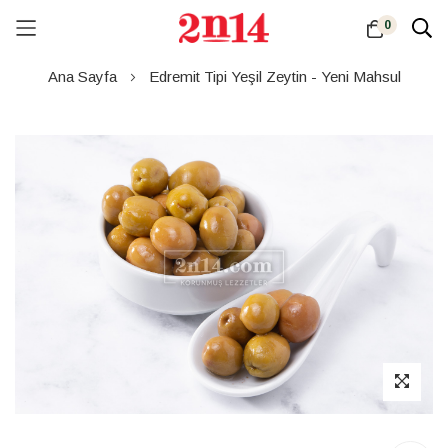
0
Skip
Ana Sayfa
Edremit Tipi Yeşil Zeytin - Yeni Mahsul
to
Content
Resim
galerisinin
sonuna
atla
Resim