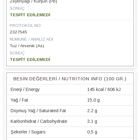
Zeytinyağı / Kurşun (Pb)
SONUÇ
TESPİT EDİLEMEDİ
PROTOKOL NO:
2327545
NUMUNE / ANALIZ ADI
Tuz / Arsenik (As)
SONUÇ
TESPİT EDİLEMEDİ
BESIN DEĞERLERI / NUTRITION INFO (100 GR.)
Enerji / Energy
145 kcal / 606 kJ
Yağ / Fat
15.0 g
Doymuş Yağ / Saturated Fat
2.2 g
Karbonhidrat / Carbohydrate
3.1 g
Şekerler / Sugars
0.5 g