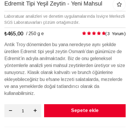
galerisinin
Edremit Tipi Yeşil Zeytin - Yeni Mahsul
başına
atla
Laboratuar analizleri ve denetim uygulamalarında İsviçre Merkezli
SGS Laboratuvarları çözüm ortağımızdır.
₺465,00
Puanlama:
/ 250 g e
3
Yorum
Antik Troy döneminden bu yana neredeyse aynı şekilde
üretilen Edremit tipi yeşil zeytin Osmanlı’dan günümüze de
Edremit’in adıyla anılmaktadır. Biz de onu geleneksel
yöntemlerle analizli yeni mahsul zeytinlerden üretiyor ve size
sunuyoruz. Klasik olarak kahvaltı ve brunch öğünlerine
ekleyebileceğiniz bu efsane lezzeti salatalarda, mezelerde
ve ana yemeklerde doğal tatlandırıcı olarak da
kullanabilirsiniz.
Sepete ekle