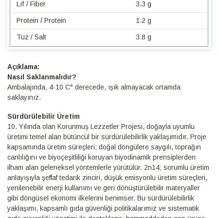
Lif / Fiber
3.3 g
Protein / Protein
1.2 g
Tuz / Salt
3.8 g
Detaylı
Bilgi
Nasıl Saklanmalıdır?
Ambalajında, 4-10 C° derecede, ışık almayacak ortamda
saklayınız.
Sürdürülebilir Üretim
10.⁠ ⁠Yılında olan Korunmuş Lezzetler Projesi, doğayla uyumlu
üretimi temel alan bütüncül bir sürdürülebilirlik yaklaşımıdır. Proje
kapsamında üretim süreçleri; doğal döngülere saygılı, toprağın
canlılığını ve biyoçeşitliliği koruyan biyodinamik prensiplerden
ilham alan geleneksel yöntemlerle yürütülür. 2n14; sorumlu üretim
anlayışıyla şeffaf tedarik zinciri, düşük emisyonlu üretim süreçleri,
yenilenebilir enerji kullanımı ve geri dönüştürülebilir materyaller
gibi döngüsel ekonomi ilkelerini benimser. Bu sürdürülebilirlik
yaklaşımı, kapsamlı gıda güvenliği politikalarımız ve sistematik