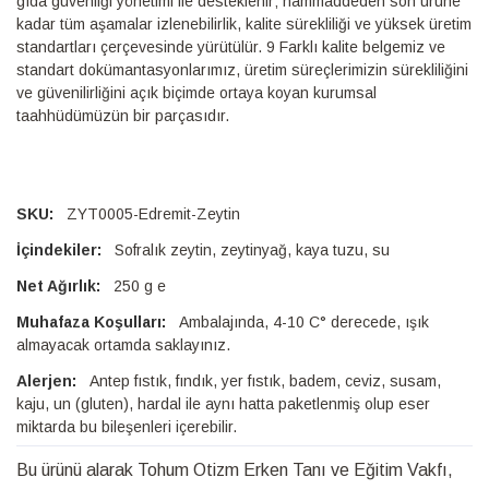
gıda güvenliği yönetimi ile desteklenir; hammaddeden son ürüne
kadar tüm aşamalar izlenebilirlik, kalite sürekliliği ve yüksek üretim
standartları çerçevesinde yürütülür. 9 Farklı kalite belgemiz ve
standart dokümantasyonlarımız, üretim süreçlerimizin sürekliliğini
ve güvenilirliğini açık biçimde ortaya koyan kurumsal
taahhüdümüzün bir parçasıdır.
ZYT0005-Edremit-Zeytin
Sofralık zeytin, zeytinyağ, kaya tuzu, su
250 g e
Ambalajında, 4-10 C° derecede, ışık
almayacak ortamda saklayınız.
Antep fıstık, fındık, yer fıstık, badem, ceviz, susam,
kaju, un (gluten), hardal ile aynı hatta paketlenmiş olup eser
miktarda bu bileşenleri içerebilir.
Bu ürünü alarak Tohum Otizm Erken Tanı ve Eğitim Vakfı,