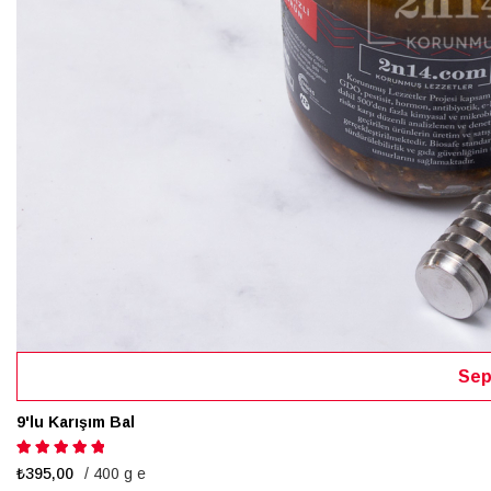
Sep
9'lu Karışım Bal
Puanlama:
100%
₺395,00
/ 400 g e