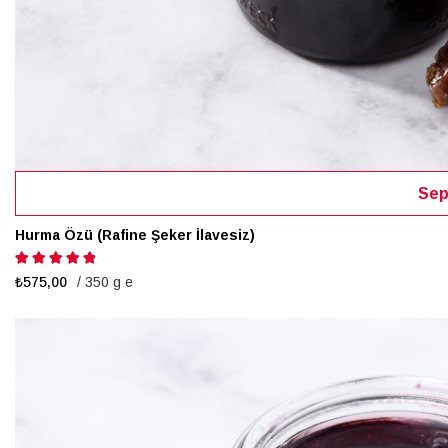
Sep
Hurma Özü (Rafine Şeker İlavesiz)
Puanlama:
100%
₺575,00
/ 350 g e