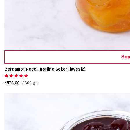
Sep
Bergamot Reçeli (Rafine Şeker İlavesiz)
Puanlama:
100%
₺575,00
/ 300 g e