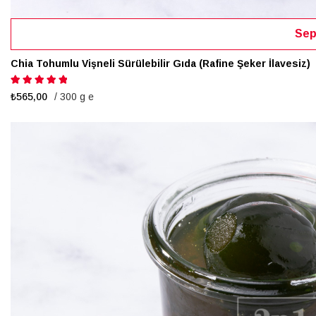
Sep
Chia Tohumlu Vişneli Sürülebilir Gıda (Rafine Şeker İlavesiz)
Puanlama:
100%
₺565,00
/ 300 g e