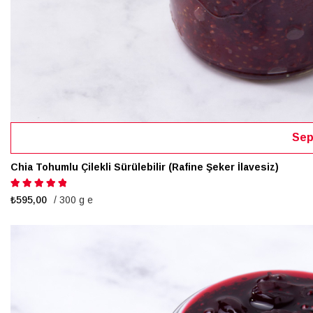
Sep
Chia Tohumlu Çilekli Sürülebilir (Rafine Şeker İlavesiz)
Puanlama:
100%
₺595,00
/ 300 g e