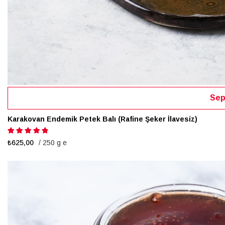
Sep
Karakovan Endemik Petek Balı (Rafine Şeker İlavesiz)
Puanlama:
100%
₺625,00
/ 250 g e