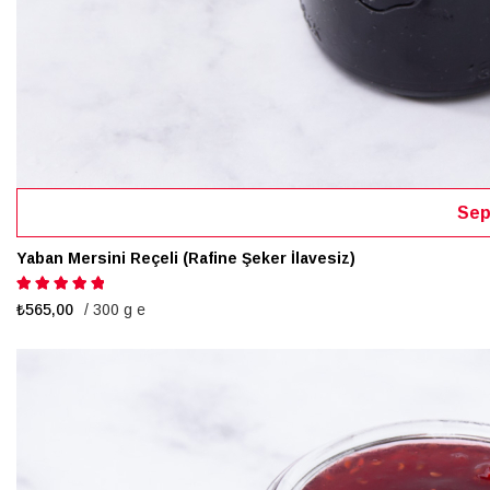
Sep
Yaban Mersini Reçeli (Rafine Şeker İlavesiz)
Puanlama:
100%
₺565,00
/ 300 g e