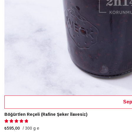
Sep
Böğürtlen Reçeli (Rafine Şeker İlavesiz)
Puanlama:
100%
₺595,00
/ 300 g e