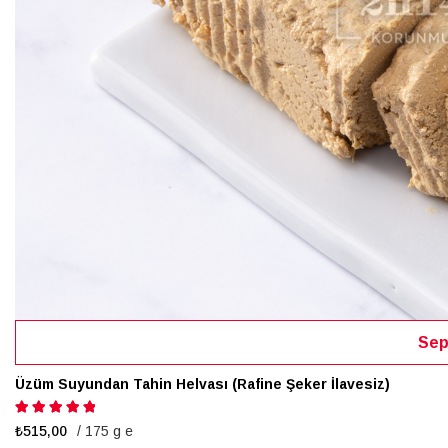
Sep
Üzüm Suyundan Tahin Helvası (Rafine Şeker İlavesiz)
Puanlama:
100%
₺515,00
/ 175 g e