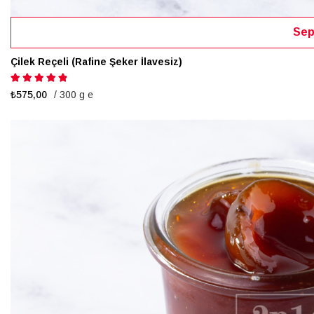
Sep
Çilek Reçeli (Rafine Şeker İlavesiz)
Puanlama:
100%
₺575,00
/ 300 g e