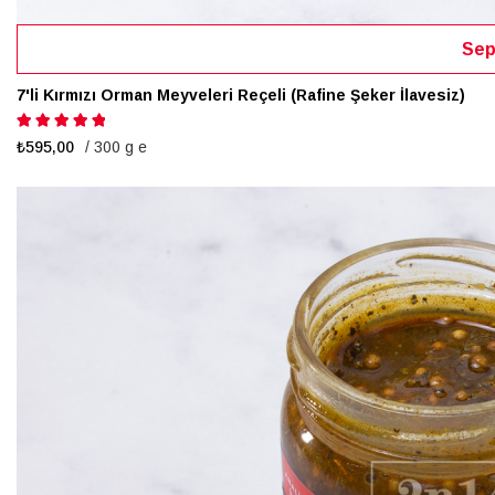
Sep
7'li Kırmızı Orman Meyveleri Reçeli (Rafine Şeker İlavesiz)
Puanlama:
100%
₺595,00
/ 300 g e