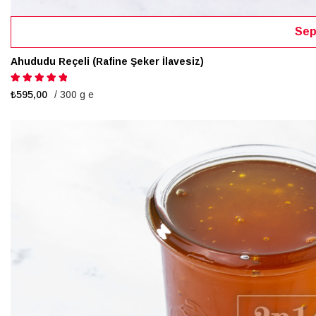
Sep
Ahududu Reçeli (Rafine Şeker İlavesiz)
Puanlama:
100%
₺595,00
/ 300 g e