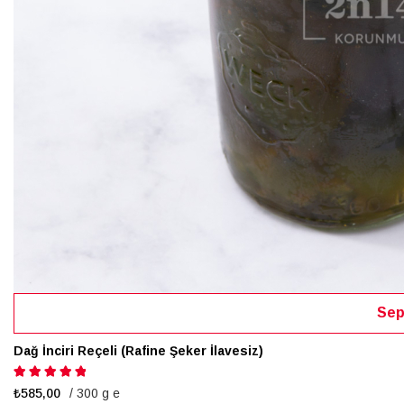
Sep
Dağ İnciri Reçeli (Rafine Şeker İlavesiz)
Puanlama:
100%
₺585,00
/ 300 g e