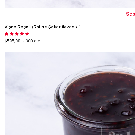
Sep
Vişne Reçeli (Rafine Şeker İlavesiz )
Puanlama:
100%
₺595,00
/ 300 g e