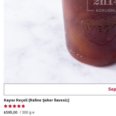
Sep
Kayısı Reçeli (Rafine Şeker İlavesiz)
Puanlama:
100%
₺595,00
/ 300 g e