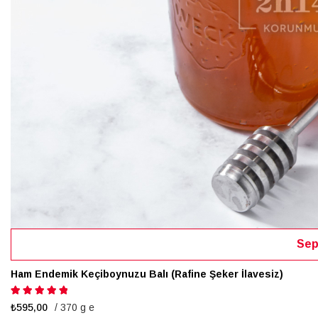
Sep
Ham Endemik Keçiboynuzu Balı (Rafine Şeker İlavesiz)
Puanlama:
100%
₺595,00
/ 370 g e