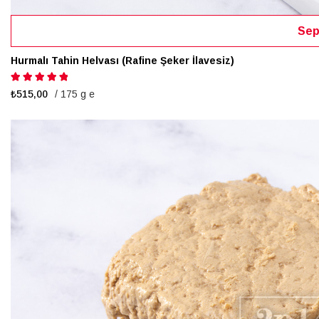
Sep
Hurmalı Tahin Helvası (Rafine Şeker İlavesiz)
Puanlama:
100%
₺515,00
/ 175 g e