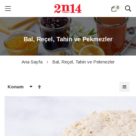
0
Skip
to
Content
Bal, Reçel, Tahin ve Pekmezler
Ana Sayfa
Bal, Reçel, Tahin ve Pekmezler
Büyükten
Küçüğe
Sıralamayı
Ayarla