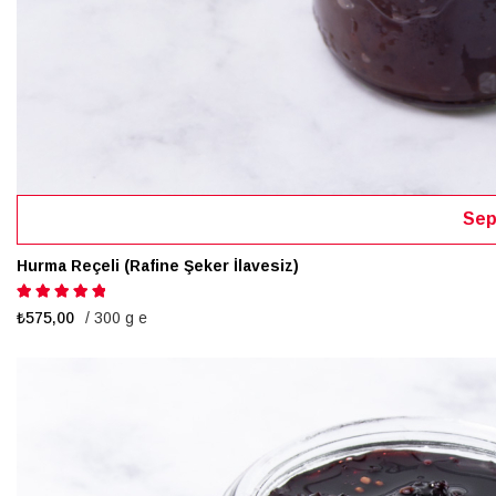
Sep
Hurma Reçeli (Rafine Şeker İlavesiz)
Puanlama:
100%
₺575,00
/ 300 g e