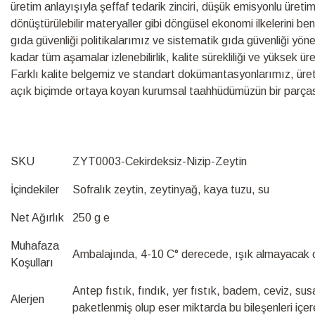
üretim anlayışıyla şeffaf tedarik zinciri, düşük emisyonlu üretim s
dönüştürülebilir materyaller gibi döngüsel ekonomi ilkelerini be
gıda güvenliği politikalarımız ve sistematik gıda güvenliği yö
kadar tüm aşamalar izlenebilirlik, kalite sürekliliği ve yüksek ü
Farklı kalite belgemiz ve standart dokümantasyonlarımız, üretim s
açık biçimde ortaya koyan kurumsal taahhüdümüzün bir parças
SKU
ZYT0003-Cekirdeksiz-Nizip-Zeytin
İçindekiler
Sofralık zeytin, zeytinyağ, kaya tuzu, su
Net Ağırlık
250 g e
Muhafaza
Ambalajında, 4-10 C° derecede, ışık almayacak 
Koşulları
Antep fıstık, fındık, yer fıstık, badem, ceviz, susa
Alerjen
paketlenmiş olup eser miktarda bu bileşenleri içereb