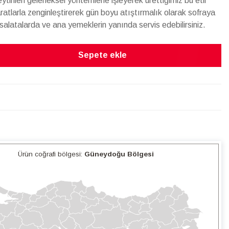
eytinleri geleneksel yöntemlerle işleyerek ürettiğimiz bu etli
aratlarla zenginleştirerek gün boyu atıştırmalık olarak sofraya
z salatalarda ve ana yemeklerin yanında servis edebilirsiniz.
Sepete ekle
Ürün coğrafi bölgesi:
Güneydoğu Bölgesi