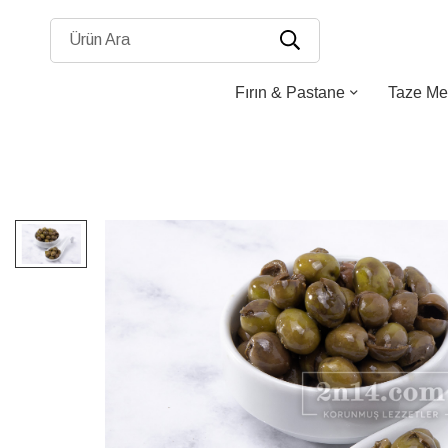
Ürün Ara
Fırın & Pastane
Taze Me
Resim
galerisinin
sonuna
atla