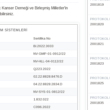
2001819
Kanser Derneği ve Birleşmiş Milletler'in
lirsiniz.
PROTOKOL 
2001820
IM SISTEMLERI
Sertifika No
PROTOKOL 
2001821
BI.2022.3033
NV-GMP-01-0912/22
PROTOKOL 
NV-HLL-04-0112/22
2001823
Q223.2022
02.22.8828.8476.D
PROTOKOL 
2001825
04.22.8828.2834.D
NV-SYS-01-0812/22
PROTOKOL 
1.832.022
2001835
C096.2022