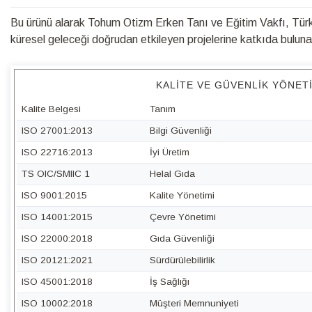
Bu ürünü alarak Tohum Otizm Erken Tanı ve Eğitim Vakfı, Türk 
küresel geleceği doğrudan etkileyen projelerine katkıda bulunabi
KALITE VE GÜVENLIK YÖNET
Kalite Belgesi
Tanım
ISO 27001:2013
Bilgi Güvenliği
ISO 22716:2013
İyi Üretim
TS OIC/SMIIC 1
Helal Gıda
ISO 9001:2015
Kalite Yönetimi
ISO 14001:2015
Çevre Yönetimi
ISO 22000:2018
Gıda Güvenliği
ISO 20121:2021
Sürdürülebilirlik
ISO 45001:2018
İş Sağlığı
ISO 10002:2018
Müşteri Memnuniyeti