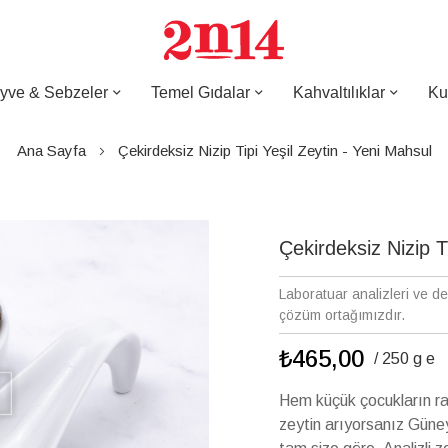
yve & Sebzeler
Temel Gıdalar
Kahvaltılıklar
Ku
Ana Sayfa
Çekirdeksiz Nizip Tipi Yeşil Zeytin - Yeni Mahsul
Çekirdeksiz Nizip T
Laboratuar analizleri ve d
çözüm ortağımızdır.
₺465,00
/ 250 g e
Hem küçük çocukların rah
zeytin arıyorsanız Güney