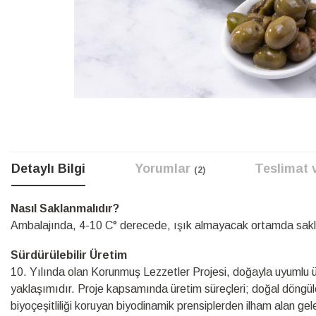
Resim
galerisinin
başına
atla
Detaylı Bilgi
Yorumlar
Teslimat 
2
Detaylı
Nasıl Saklanmalıdır?
Bilgi
Ambalajında, 4-10 C° derecede, ışık almayacak ortamda sakl
Sürdürülebilir Üretim
10.⁠ ⁠Yılında olan Korunmuş Lezzetler Projesi, doğayla uyumlu üre
yaklaşımıdır. Proje kapsamında üretim süreçleri; doğal döngüle
biyoçeşitliliği koruyan biyodinamik prensiplerden ilham alan ge