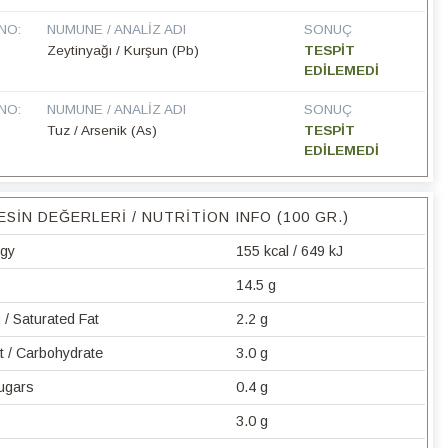
NO:
NUMUNE / ANALIZ ADI
SONUÇ
Zeytinyağı / Kurşun (Pb)
TESPİT
EDİLEMEDİ
NO:
NUMUNE / ANALIZ ADI
SONUÇ
Tuz / Arsenik (As)
TESPİT
EDİLEMEDİ
ESIN DEĞERLERI / NUTRITION INFO (100 GR.)
rgy
155 kcal / 649 kJ
14.5 g
/ Saturated Fat
2.2 g
t / Carbohydrate
3.0 g
Sugars
0.4 g
3.0 g