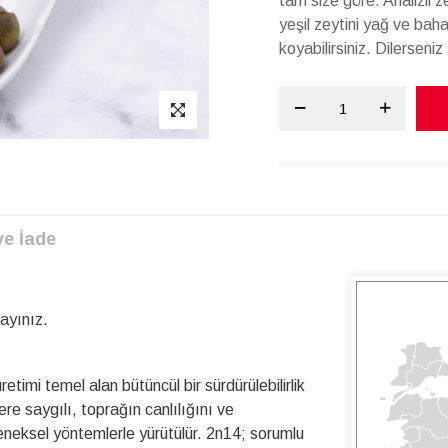
tam size göre. Analizli z
yeşil zeytini yağ ve bah
koyabilirsiniz. Dilerseni
ve İade
ayınız.
timi temel alan bütüncül bir sürdürülebilirlik
re saygılı, toprağın canlılığını ve
leneksel yöntemlerle yürütülür. 2n14; sorumlu