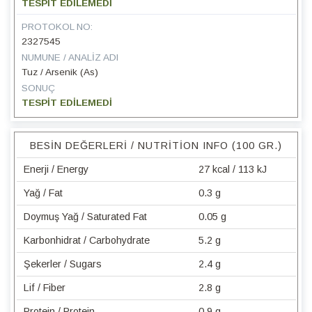
TESPİT EDİLEMEDİ
PROTOKOL NO:
2327545
NUMUNE / ANALIZ ADI
Tuz / Arsenik (As)
SONUÇ
TESPİT EDİLEMEDİ
BESIN DEĞERLERI / NUTRITION INFO (100 GR.)
Enerji / Energy
27 kcal / 113 kJ
Yağ / Fat
0.3 g
Doymuş Yağ / Saturated Fat
0.05 g
Karbonhidrat / Carbohydrate
5.2 g
Şekerler / Sugars
2.4 g
Lif / Fiber
2.8 g
Protein / Protein
0.9 g