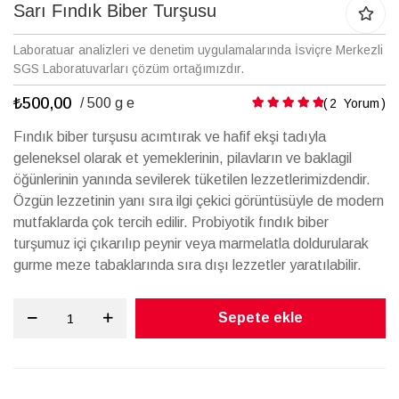
galerisinin
Sarı Fındık Biber Turşusu
başına
atla
Laboratuar analizleri ve denetim uygulamalarında İsviçre Merkezli
SGS Laboratuvarları çözüm ortağımızdır.
₺500,00
Puanlama:
/ 500 g e
2
Yorum
Fındık biber turşusu acımtırak ve hafif ekşi tadıyla
geleneksel olarak et yemeklerinin, pilavların ve baklagil
öğünlerinin yanında sevilerek tüketilen lezzetlerimizdendir.
Özgün lezzetinin yanı sıra ilgi çekici görüntüsüyle de modern
mutfaklarda çok tercih edilir. Probiyotik fındık biber
turşumuz içi çıkarılıp peynir veya marmelatla doldurularak
gurme meze tabaklarında sıra dışı lezzetler yaratılabilir.
Sepete ekle