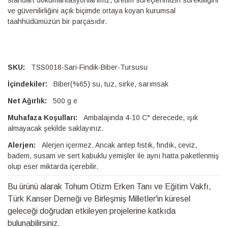
standart dokümantasyonlarımız, üretim süreçlerimizin sürekliliğini
ve güvenilirliğini açık biçimde ortaya koyan kurumsal
taahhüdümüzün bir parçasıdır.
TSS0018-Sari-Findik-Biber-Tursusu
Biber(%65) su, tuz, sirke, sarımsak
500 g e
Ambalajında 4-10 C° derecede, ışık
almayacak şekilde saklayınız.
Alerjen içermez. Ancak antep fıstık, fındık, ceviz,
badem, susam ve sert kabuklu yemişler ile aynı hatta paketlenmiş
olup eser miktarda içerebilir.
Bu ürünü alarak Tohum Otizm Erken Tanı ve Eğitim Vakfı,
Türk Kanser Derneği ve Birleşmiş Milletler'in küresel
geleceği doğrudan etkileyen projelerine katkıda
bulunabilirsiniz.