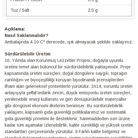
Tuz / Salt
2.5 g
Detaylı
Bilgi
Nasıl Saklanmalıdır?
Ambalajında 4-10 C° derecede, ışık almayacak şekilde saklayınız.
Sürdürülebilir Üretim
10.⁠ ⁠Yılında olan Korunmuş Lezzetler Projesi, doğayla uyumlu
üretimi temel alan bütüncül bir sürdürülebilirlik yaklaşımıdır. Proje
kapsamında üretim süreçleri; doğal döngülere saygılı, toprağın
canlılığını ve biyoçeşitliliği koruyan biyodinamik prensiplerden
ilham alan geleneksel yöntemlerle yürütülür. 2n14; sorumlu üretim
anlayışıyla şeffaf tedarik zinciri, düşük emisyonlu üretim süreçleri,
yenilenebilir enerji kullanımı ve geri dönüştürülebilir materyaller
gibi döngüsel ekonomi ilkelerini benimser. Bu sürdürülebilirlik
yaklaşımı, kapsamlı gıda güvenliği politikalarımız ve sistematik
gıda güvenliği yönetimi ile desteklenir; hammaddeden son ürüne
kadar tüm aşamalar izlenebilirlik, kalite sürekliliği ve yüksek üretim
standartları çerçevesinde yürütülür. 9 Farklı kalite belgemiz ve