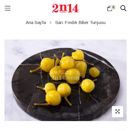
0
Skip
Ana Sayfa
Sarı Fındık Biber Turşusu
to
Content
Resim
galerisinin
sonuna
atla
Resim