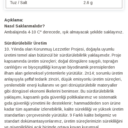
Tuz / Salt
2.6 g
Detaylı
Bilgi
Nasıl Saklanmalıdır?
Ambalajında 4-10 C° derecede, ışık almayacak şekilde saklayınız.
Sürdürülebilir Üretim
10.⁠ ⁠Yılında olan Korunmuş Lezzetler Projesi, doğayla uyumlu
üretimi temel alan bütüncül bir sürdürülebilirlik yaklaşımıdır. Proje
kapsamında üretim süreçleri; doğal döngülere saygılı, toprağın
canlılığını ve biyoçeşitliliği koruyan biyodinamik prensiplerden
ilham alan geleneksel yöntemlerle yürütülür. 2n14; sorumlu üretim
anlayışıyla şeffaf tedarik zinciri, düşük emisyonlu üretim süreçleri,
yenilenebilir enerji kullanımı ve geri dönüştürülebilir materyaller
gibi döngüsel ekonomi ilkelerini benimser. Bu sürdürülebilirlik
yaklaşımı, kapsamlı gıda güvenliği politikalarımız ve sistematik
gıda güvenliği yönetimi ile desteklenir; hammaddeden son ürüne
kadar tüm aşamalar izlenebilirlik, kalite sürekliliği ve yüksek üretim
standartları çerçevesinde yürütülür. 9 Farklı kalite belgemiz ve
standart dokümantasyonlarımız, üretim süreçlerimizin sürekliliğini
ve güvenilirliğini açık biçimde ortaya koyan kurumsal