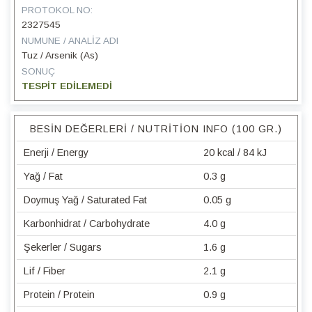
PROTOKOL NO:
2327545
NUMUNE / ANALIZ ADI
Tuz / Arsenik (As)
SONUÇ
TESPİT EDİLEMEDİ
BESIN DEĞERLERI / NUTRITION INFO (100 GR.)
Enerji / Energy
20 kcal / 84 kJ
Yağ / Fat
0.3 g
Doymuş Yağ / Saturated Fat
0.05 g
Karbonhidrat / Carbohydrate
4.0 g
Şekerler / Sugars
1.6 g
Lif / Fiber
2.1 g
Protein / Protein
0.9 g