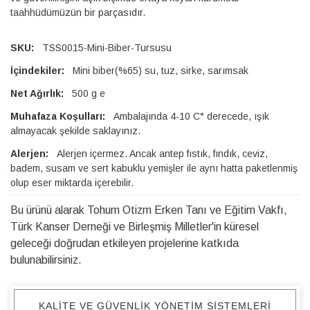
taahhüdümüzün bir parçasıdır.
TSS0015-Mini-Biber-Tursusu
Mini biber(%65) su, tuz, sirke, sarımsak
500 g e
Ambalajında 4-10 C° derecede, ışık
almayacak şekilde saklayınız.
Alerjen içermez. Ancak antep fıstık, fındık, ceviz,
badem, susam ve sert kabuklu yemişler ile aynı hatta paketlenmiş
olup eser miktarda içerebilir.
Bu ürünü alarak Tohum Otizm Erken Tanı ve Eğitim Vakfı,
Türk Kanser Derneği ve Birleşmiş Milletler'in küresel
geleceği doğrudan etkileyen projelerine katkıda
bulunabilirsiniz.
KALITE VE GÜVENLIK YÖNETIM SISTEMLERI