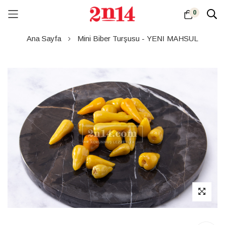
0
Skip
Ana Sayfa
Mini Biber Turşusu - YENI MAHSUL
to
Content
Resim
galerisinin
sonuna
atla
Resim