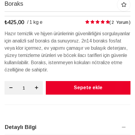
galerisinin
Boraks
başına
atla
₺425,00
Puanlama:
/ 1 kg e
2
Yorum
Hazır temizlik ve hijyen ürünlerinin güvenilirliğini sorgulayanlar
için analizli saf boraks da sunuyoruz. 2n14 boraks fosfat
veya klor içermez, ev yapımı çamaşır ve bulaşık deterjanı,
yüzey temizleme ürünleri ve böcek ilacı tarifleri için güvenle
kullanılabilir. Boraks, istenmeyen kokuları nötralize etme
özelliğine de sahiptir.
Sepete ekle
Detaylı Bilgi