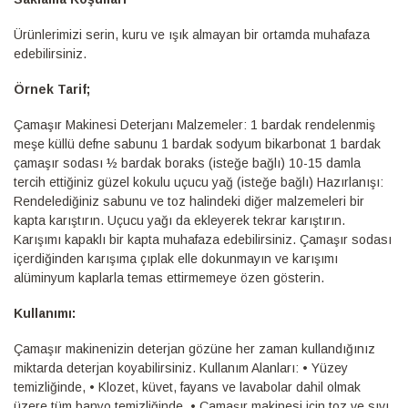
Ürünlerimizi serin, kuru ve ışık almayan bir ortamda muhafaza
edebilirsiniz.
Örnek Tarif;
Çamaşır Makinesi Deterjanı Malzemeler: 1 bardak rendelenmiş
meşe küllü defne sabunu 1 bardak sodyum bikarbonat 1 bardak
çamaşır sodası ½ bardak boraks (isteğe bağlı) 10-15 damla
tercih ettiğiniz güzel kokulu uçucu yağ (isteğe bağlı) Hazırlanışı:
Rendelediğiniz sabunu ve toz halindeki diğer malzemeleri bir
kapta karıştırın. Uçucu yağı da ekleyerek tekrar karıştırın.
Karışımı kapaklı bir kapta muhafaza edebilirsiniz. Çamaşır sodası
içerdiğinden karışıma çıplak elle dokunmayın ve karışımı
alüminyum kaplarla temas ettirmemeye özen gösterin.
Kullanımı:
Çamaşır makinenizin deterjan gözüne her zaman kullandığınız
miktarda deterjan koyabilirsiniz. Kullanım Alanları: • Yüzey
temizliğinde, • Klozet, küvet, fayans ve lavabolar dahil olmak
üzere tüm banyo temizliğinde, • Çamaşır makinesi için toz ve sıvı