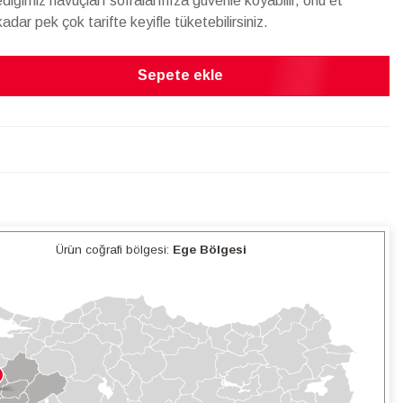
iğimiz havuçları sofralarınıza güvenle koyabilir, onu et
adar pek çok tarifte keyifle tüketebilirsiniz.
Sepete ekle
Ürün coğrafi bölgesi:
Ege Bölgesi