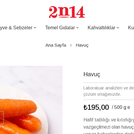
yve & Sebzeler
Temel Gıdalar
Kahvaltılıklar
Ku
Ana Sayfa
Havuç
Havuç
Laboratuar analizleri ve d
çözüm ortağımızdır.
₺195,00
/ 500 g e
Hafif tatlılığı ve kıtırlı
vazgeçilmezi olan havuç