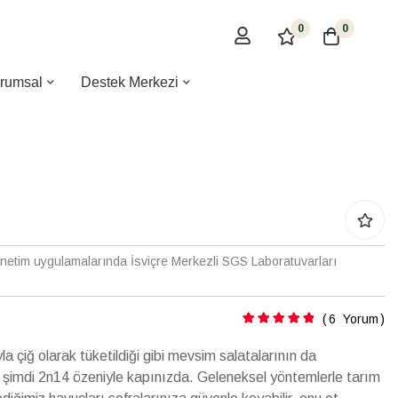
0
0
rumsal
Destek Merkezi
enetim uygulamalarında İsviçre Merkezli SGS Laboratuvarları
Puanlama:
6
Yorum
ğıyla çiğ olarak tüketildiği gibi mevsim salatalarının da
 şimdi 2n14 özeniyle kapınızda. Geleneksel yöntemlerle tarım