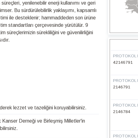
üreçleri, yenilenebilir enerji kullanımı ve geri
nimser. Bu sürdürülebilirlik yaklaşımı, kapsamlı
netimi ile desteklenir; hammaddeden son ürüne
retim standartları çerçevesinde yürütülür. 9
üreçlerimizin sürekliliğini ve güvenilirliğini
ıdır.
PROTOKOL 
42146791
PROTOKOL 
2146791
PROTOKOL 
k lezzet ve tazeliğini koruyabilirsiniz.
2146784
Kanser Derneği ve Birleşmiş Milletler'in
lirsiniz.
PROTOKOL 