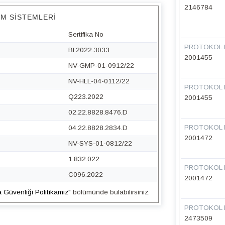
2146784
IM SISTEMLERI
Sertifika No
PROTOKOL 
BI.2022.3033
2001455
NV-GMP-01-0912/22
NV-HLL-04-0112/22
PROTOKOL 
Q223.2022
2001455
02.22.8828.8476.D
PROTOKOL 
04.22.8828.2834.D
2001472
NV-SYS-01-0812/22
1.832.022
PROTOKOL 
C096.2022
2001472
a Güvenliği Politikamız"
bölümünde bulabilirsiniz.
PROTOKOL 
2473509