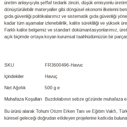
üretim anlayışıyla şeffaf tedarik zinciri, düşük emisyonlu üretim s
dönüştürülebilir materyaller gibi döngüsel ekonomi ilkelerini be
gıda güvenliği politikalarımız ve sistematik gıda güvenliği yö
kadar tüm aşamalar izlenebilirlik, kalite sürekliliği ve yüksek ü
Farklı kalite belgemiz ve standart dokümantasyonlarımız, üretim s
açık biçimde ortaya koyan kurumsal taahhüdümüzün bir parças
SKU
FR3600496-Havuc
İçindekiler
Havuç
Net Ağırlık
500 g e
Muhafaza Koşulları
Buzdolabının sebze gözünde muhafaza edere
Bu ürünü alarak Tohum Otizm Erken Tanı ve Eğitim Vakfı, Türk 
küresel geleceği doğrudan etkileyen projelerine katkıda bulunabi