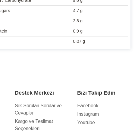
t / Carbohydrate
9.6 g
Sugars
4.7 g
2.8 g
tein
0.9 g
0.07 g
Destek Merkezi
Bizi Takip Edin
Sık Sorulan Sorular ve
Facebook
Cevaplar
Instagram
z
Kargo ve Teslimat
Youtube
Seçenekleri