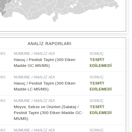
ANALIZ RAPORLARI
NO:
NUMUNE / ANALIZ ADI
SONUÇ
Havuç / Pestisit Tayini (300 Etken
TESPİT
Madde GC-MS/MS)
EDİLEMEDİ
NO:
NUMUNE / ANALIZ ADI
SONUÇ
Havuç / Pestisit Tayini (300 Etken
TESPİT
Madde LC-MS/MS)
EDİLEMEDİ
NO:
NUMUNE / ANALIZ ADI
SONUÇ
Meyve, Sebze ve Ürünleri (Salata) /
TESPİT
Pestisit Tayini (300 Etken Madde GC-
EDİLEMEDİ
MS/MS)
NO:
NUMUNE / ANALIZ ADI
SONUÇ