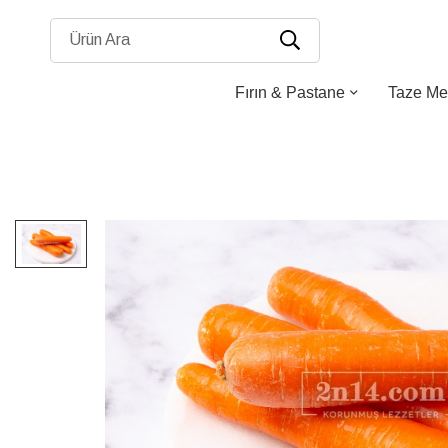
Ürün Ara
Fırın & Pastane
Taze Me
Resim
galerisinin
sonuna
atla