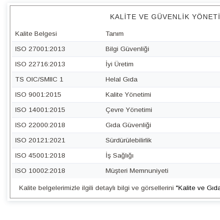
KALITE VE GÜVENLIK YÖNET
Kalite Belgesi
Tanım
ISO 27001:2013
Bilgi Güvenliği
ISO 22716:2013
İyi Üretim
TS OIC/SMIIC 1
Helal Gıda
ISO 9001:2015
Kalite Yönetimi
ISO 14001:2015
Çevre Yönetimi
ISO 22000:2018
Gıda Güvenliği
ISO 20121:2021
Sürdürülebilirlik
ISO 45001:2018
İş Sağlığı
ISO 10002:2018
Müşteri Memnuniyeti
Kalite belgelerimizle ilgili detaylı bilgi ve görsellerini
"Kalite ve Gıd