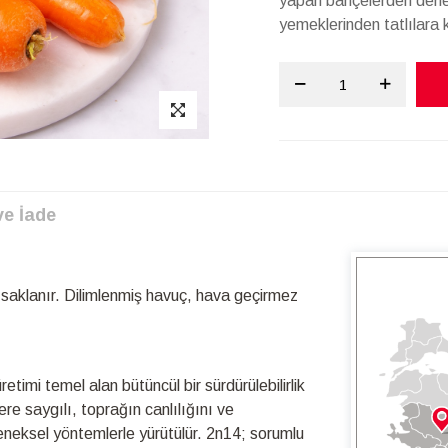
yapan bahçelerden derled
yemeklerinden tatlılara k
ve İade
saklanır. Dilimlenmiş havuç, hava geçirmez
timi temel alan bütüncül bir sürdürülebilirlik
re saygılı, toprağın canlılığını ve
leneksel yöntemlerle yürütülür. 2n14; sorumlu