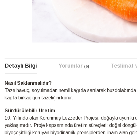
Resim
galerisinin
başına
Detaylı Bilgi
Yorumlar
Teslimat 
6
atla
Detaylı
Nasıl Saklanmalıdır?
Bilgi
Taze havuç, soyulmadan nemli kağıtla sarılarak buzdolabında 
kapta birkaç gün tazeliğini korur.
Sürdürülebilir Üretim
10.⁠ ⁠Yılında olan Korunmuş Lezzetler Projesi, doğayla uyumlu üre
yaklaşımıdır. Proje kapsamında üretim süreçleri; doğal döngüle
biyoçeşitliliği koruyan biyodinamik prensiplerden ilham alan ge