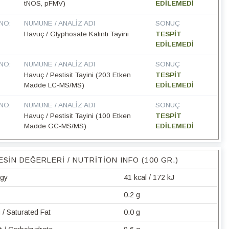
tNOS, pFMV)
EDİLEMEDİ
NO:
NUMUNE / ANALIZ ADI
SONUÇ
Havuç / Glyphosate Kalıntı Tayini
TESPİT
EDİLEMEDİ
NO:
NUMUNE / ANALIZ ADI
SONUÇ
Havuç / Pestisit Tayini (203 Etken
TESPİT
Madde LC-MS/MS)
EDİLEMEDİ
NO:
NUMUNE / ANALIZ ADI
SONUÇ
Havuç / Pestisit Tayini (100 Etken
TESPİT
Madde GC-MS/MS)
EDİLEMEDİ
ESIN DEĞERLERI / NUTRITION INFO (100 GR.)
rgy
41 kcal / 172 kJ
0.2 g
/ Saturated Fat
0.0 g