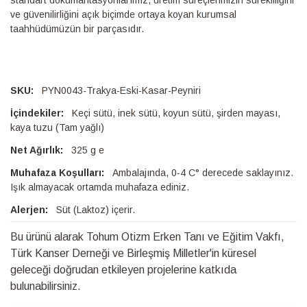
standart dokümantasyonlarımız, üretim süreçlerimizin sürekliliğini
ve güvenilirliğini açık biçimde ortaya koyan kurumsal
taahhüdümüzün bir parçasıdır.
PYN0043-Trakya-Eski-Kasar-Peyniri
Keçi sütü, inek sütü, koyun sütü, şirden mayası,
kaya tuzu (Tam yağlı)
325 g e
Ambalajında, 0-4 C° derecede saklayınız.
Işık almayacak ortamda muhafaza ediniz.
Süt (Laktoz) içerir.
Bu ürünü alarak Tohum Otizm Erken Tanı ve Eğitim Vakfı,
Türk Kanser Derneği ve Birleşmiş Milletler'in küresel
geleceği doğrudan etkileyen projelerine katkıda
bulunabilirsiniz.