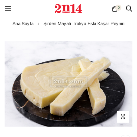
0
Skip
Ana Sayfa
Şirden Mayalı Trakya Eski Kaşar Peyniri
to
Content
Resim
galerisinin
sonuna
atla
Resim