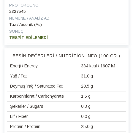
PROTOKOL NO:
2327545
NUMUNE / ANALIZ ADI
Tuz / Arsenik (As)
SONUÇ
TESPİT EDİLEMEDİ
BESIN DEĞERLERI / NUTRITION INFO (100 GR.)
Enerji / Energy
384 kcal / 1607 kJ
Yağ / Fat
31.0 g
Doymuş Yağ / Saturated Fat
20.5 g
Karbonhidrat / Carbohydrate
1.5 g
Şekerler / Sugars
0.3 g
Lif / Fiber
0.0 g
Protein / Protein
25.0 g