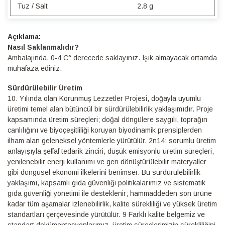
Tuz / Salt
2.8 g
Detaylı
Bilgi
Nasıl Saklanmalıdır?
Ambalajında, 0-4 C° derecede saklayınız. Işık almayacak ortamda
muhafaza ediniz.
Sürdürülebilir Üretim
10.⁠ ⁠Yılında olan Korunmuş Lezzetler Projesi, doğayla uyumlu
üretimi temel alan bütüncül bir sürdürülebilirlik yaklaşımıdır. Proje
kapsamında üretim süreçleri; doğal döngülere saygılı, toprağın
canlılığını ve biyoçeşitliliği koruyan biyodinamik prensiplerden
ilham alan geleneksel yöntemlerle yürütülür. 2n14; sorumlu üretim
anlayışıyla şeffaf tedarik zinciri, düşük emisyonlu üretim süreçleri,
yenilenebilir enerji kullanımı ve geri dönüştürülebilir materyaller
gibi döngüsel ekonomi ilkelerini benimser. Bu sürdürülebilirlik
yaklaşımı, kapsamlı gıda güvenliği politikalarımız ve sistematik
gıda güvenliği yönetimi ile desteklenir; hammaddeden son ürüne
kadar tüm aşamalar izlenebilirlik, kalite sürekliliği ve yüksek üretim
standartları çerçevesinde yürütülür. 9 Farklı kalite belgemiz ve