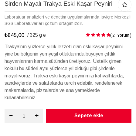
galerisinin
Şirden Mayalı Trakya Eski Kaşar Peyniri
başına
atla
Laboratuar analizleri ve denetim uygulamalarında İsviçre Merkezli
SGS Laboratuvarları çözüm ortağımızdır.
₺645,00
Puanlama:
/ 325 g e
2
Yorum
Trakya’nın yüzlerce yıllık lezzeti olan eski kaşar peynirini
yine bu bölgenin yemyeşil otlaklarında büyüyen çiftlik
hayvanlarının karma sütünden üretiyoruz. Üstelik çimen
kokulu bu sütleri aynı yüzlerce yıl olduğu gibi şirdenle
mayalıyoruz. Trakya eski kaşar peynirimizi kahvaltılarda,
sandviçlerde ve salatalarda tercih edebilir, rendelenerek
makarnalarda, pizzalarda ve ana yemeklerde
kullanabilirsiniz.
Sepete ekle