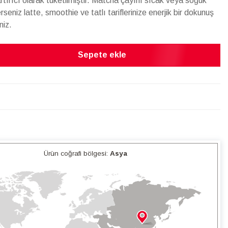
artırıcı olarak tüketilmiştir. Matcha çayını sıcak veya soğuk
ilerseniz latte, smoothie ve tatlı tariflerinize enerjik bir dokunuş
niz.
Sepete ekle
Ürün coğrafi bölgesi:
Asya