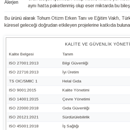
Alerjen
aynı hatta paketlenmiş olup eser miktarda bu bileşen
Bu ürünü alarak Tohum Otizm Erken Tanı ve Eğitim Vakfı, Türk 
küresel geleceği doğrudan etkileyen projelerine katkıda bulunabi
KALITE VE GÜVENLIK YÖNET
Kalite Belgesi
Tanım
ISO 27001:2013
Bilgi Güvenliği
ISO 22716:2013
İyi Üretim
TS OIC/SMIIC 1
Helal Gıda
ISO 9001:2015
Kalite Yönetimi
ISO 14001:2015
Çevre Yönetimi
ISO 22000:2018
Gıda Güvenliği
ISO 20121:2021
Sürdürülebilirlik
ISO 45001:2018
İş Sağlığı