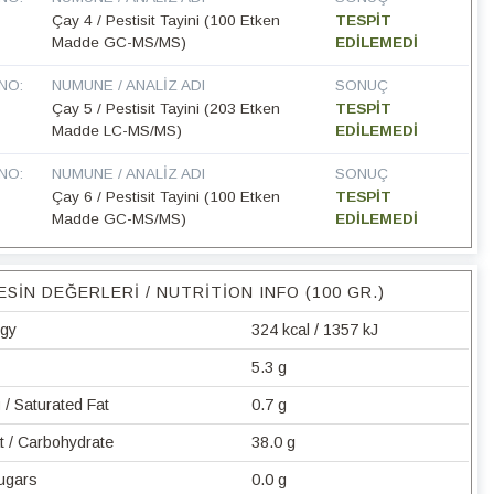
Çay 4 / Pestisit Tayini (100 Etken
TESPİT
Madde GC-MS/MS)
EDİLEMEDİ
NO:
NUMUNE / ANALIZ ADI
SONUÇ
Çay 5 / Pestisit Tayini (203 Etken
TESPİT
Madde LC-MS/MS)
EDİLEMEDİ
NO:
NUMUNE / ANALIZ ADI
SONUÇ
Çay 6 / Pestisit Tayini (100 Etken
TESPİT
Madde GC-MS/MS)
EDİLEMEDİ
ESIN DEĞERLERI / NUTRITION INFO (100 GR.)
rgy
324 kcal / 1357 kJ
5.3 g
/ Saturated Fat
0.7 g
t / Carbohydrate
38.0 g
Sugars
0.0 g