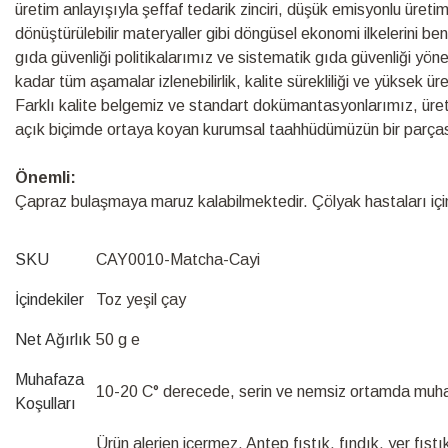
üretim anlayışıyla şeffaf tedarik zinciri, düşük emisyonlu üretim s
dönüştürülebilir materyaller gibi döngüsel ekonomi ilkelerini be
gıda güvenliği politikalarımız ve sistematik gıda güvenliği yö
kadar tüm aşamalar izlenebilirlik, kalite sürekliliği ve yüksek ü
Farklı kalite belgemiz ve standart dokümantasyonlarımız, üretim s
açık biçimde ortaya koyan kurumsal taahhüdümüzün bir parças
Önemli:
Çapraz bulaşmaya maruz kalabilmektedir. Çölyak hastaları için 
SKU
CAY0010-Matcha-Cayi
İçindekiler
Toz yeşil çay
Net Ağırlık
50 g e
Muhafaza
10-20 C° derecede, serin ve nemsiz ortamda muha
Koşulları
Ürün alerjen içermez. Antep fıstık, fındık, yer fıstık