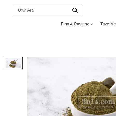
Ürün Ara
Fırın & Pastane
Taze Me
Resim
galerisinin
sonuna
atla