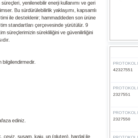
üreçleri, yenilenebilir enerji kullanımı ve geri
nimser. Bu sürdürülebilirlik yaklaşımı, kapsamlı
netimi ile desteklenir; hammaddeden son ürüne
retim standartları çerçevesinde yürütülür. 9
üreçlerimizin sürekliliğini ve güvenilirliğini
ıdır.
bilgilendirmedir.
PROTOKOL 
42327551
PROTOKOL 
2327551
PROTOKOL 
2327550
faza ediniz.
, ceviz, susam, kaju, un (gluten), hardal ile
PROTOKOL 