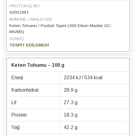
PROTOKOL NO:
42001881
NUMUNE / ANALIZ ADI
Keten Tohumu / Pestisit Tayini (300 Etken Madde GC-
MS/MS)
SONUÇ
TESPİT EDİLEMEDİ
Keten Tohumu – 100 g
Enerji
2234 kJ / 534 kcal
Karbonhidrat
28.9 g
Lif
27.3 g
Protein
18.3 g
Yağ
42.2 g