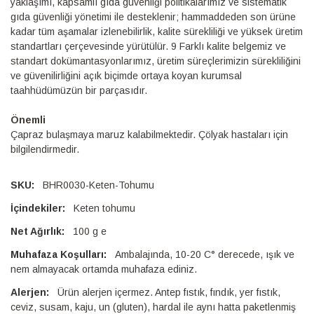
yaklaşımı, kapsamlı gıda güvenliği politikalarımız ve sistematik
gıda güvenliği yönetimi ile desteklenir; hammaddeden son ürüne
kadar tüm aşamalar izlenebilirlik, kalite sürekliliği ve yüksek üretim
standartları çerçevesinde yürütülür. 9 Farklı kalite belgemiz ve
standart dokümantasyonlarımız, üretim süreçlerimizin sürekliliğini
ve güvenilirliğini açık biçimde ortaya koyan kurumsal
taahhüdümüzün bir parçasıdır.
Önemli
Çapraz bulaşmaya maruz kalabilmektedir. Çölyak hastaları için
bilgilendirmedir.
BHR0030-Keten-Tohumu
Keten tohumu
100 g e
Ambalajında, 10-20 C° derecede, ışık ve
nem almayacak ortamda muhafaza ediniz.
Ürün alerjen içermez. Antep fıstık, fındık, yer fıstık,
ceviz, susam, kaju, un (gluten), hardal ile aynı hatta paketlenmiş