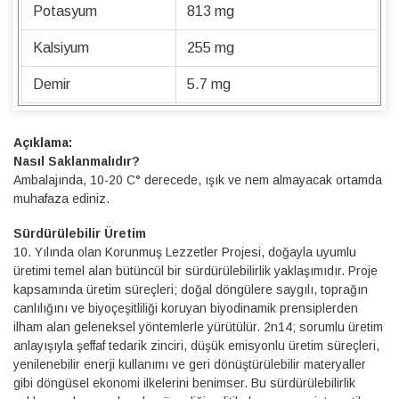
Potasyum
813 mg
Kalsiyum
255 mg
Demir
5.7 mg
Detaylı
Bilgi
Nasıl Saklanmalıdır?
Ambalajında, 10-20 C° derecede, ışık ve nem almayacak ortamda
muhafaza ediniz.
Sürdürülebilir Üretim
10.⁠ ⁠Yılında olan Korunmuş Lezzetler Projesi, doğayla uyumlu
üretimi temel alan bütüncül bir sürdürülebilirlik yaklaşımıdır. Proje
kapsamında üretim süreçleri; doğal döngülere saygılı, toprağın
canlılığını ve biyoçeşitliliği koruyan biyodinamik prensiplerden
ilham alan geleneksel yöntemlerle yürütülür. 2n14; sorumlu üretim
anlayışıyla şeffaf tedarik zinciri, düşük emisyonlu üretim süreçleri,
yenilenebilir enerji kullanımı ve geri dönüştürülebilir materyaller
gibi döngüsel ekonomi ilkelerini benimser. Bu sürdürülebilirlik