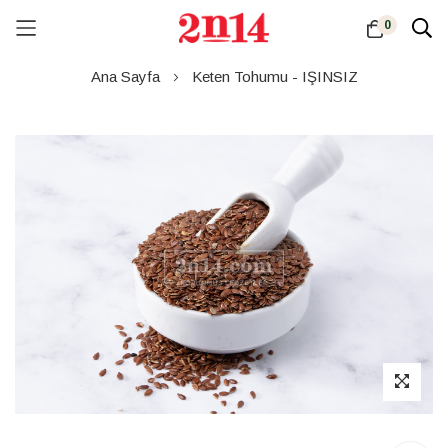
0
Skip
Ana Sayfa
Keten Tohumu - IŞINSIZ
to
Content
Resim
galerisinin
sonuna
atla
Resim