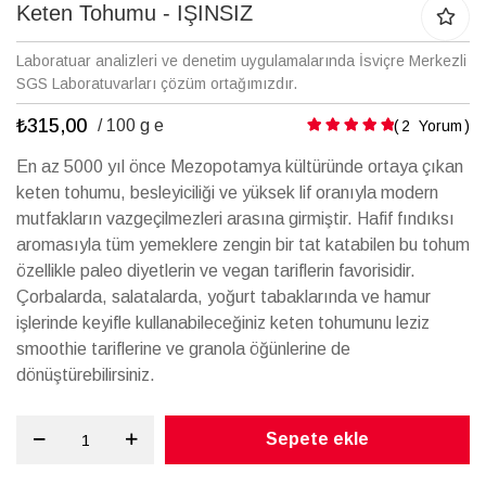
galerisinin
Keten Tohumu - IŞINSIZ
başına
atla
Laboratuar analizleri ve denetim uygulamalarında İsviçre Merkezli
SGS Laboratuvarları çözüm ortağımızdır.
₺315,00
Puanlama:
/ 100 g e
2
Yorum
En az 5000 yıl önce Mezopotamya kültüründe ortaya çıkan
keten tohumu, besleyiciliği ve yüksek lif oranıyla modern
mutfakların vazgeçilmezleri arasına girmiştir. Hafif fındıksı
aromasıyla tüm yemeklere zengin bir tat katabilen bu tohum
özellikle paleo diyetlerin ve vegan tariflerin favorisidir.
Çorbalarda, salatalarda, yoğurt tabaklarında ve hamur
işlerinde keyifle kullanabileceğiniz keten tohumunu leziz
smoothie tariflerine ve granola öğünlerine de
dönüştürebilirsiniz.
Sepete ekle