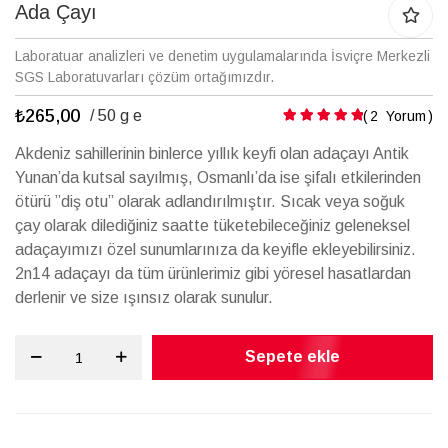
galerisinin
Ada Çayı
başına
atla
Laboratuar analizleri ve denetim uygulamalarında İsviçre Merkezli
SGS Laboratuvarları çözüm ortağımızdır.
₺265,00
Puanlama:
/ 50 g e
2
Yorum
Akdeniz sahillerinin binlerce yıllık keyfi olan adaçayı Antik
Yunan’da kutsal sayılmış, Osmanlı’da ise şifalı etkilerinden
ötürü ”diş otu” olarak adlandırılmıştır. Sıcak veya soğuk
çay olarak dilediğiniz saatte tüketebileceğiniz geleneksel
adaçayımızı özel sunumlarınıza da keyifle ekleyebilirsiniz.
2n14 adaçayı da tüm ürünlerimiz gibi yöresel hasatlardan
derlenir ve size ışınsız olarak sunulur.
Sepete ekle