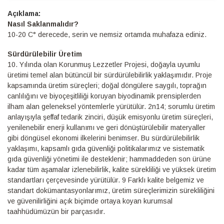
Detaylı
Bilgi
Nasıl Saklanmalıdır?
10-20 C° derecede, serin ve nemsiz ortamda muhafaza ediniz.
Sürdürülebilir Üretim
10.⁠ ⁠Yılında olan Korunmuş Lezzetler Projesi, doğayla uyumlu
üretimi temel alan bütüncül bir sürdürülebilirlik yaklaşımıdır. Proje
kapsamında üretim süreçleri; doğal döngülere saygılı, toprağın
canlılığını ve biyoçeşitliliği koruyan biyodinamik prensiplerden
ilham alan geleneksel yöntemlerle yürütülür. 2n14; sorumlu üretim
anlayışıyla şeffaf tedarik zinciri, düşük emisyonlu üretim süreçleri,
yenilenebilir enerji kullanımı ve geri dönüştürülebilir materyaller
gibi döngüsel ekonomi ilkelerini benimser. Bu sürdürülebilirlik
yaklaşımı, kapsamlı gıda güvenliği politikalarımız ve sistematik
gıda güvenliği yönetimi ile desteklenir; hammaddeden son ürüne
kadar tüm aşamalar izlenebilirlik, kalite sürekliliği ve yüksek üretim
standartları çerçevesinde yürütülür. 9 Farklı kalite belgemiz ve
standart dokümantasyonlarımız, üretim süreçlerimizin sürekliliğini
ve güvenilirliğini açık biçimde ortaya koyan kurumsal
taahhüdümüzün bir parçasıdır.