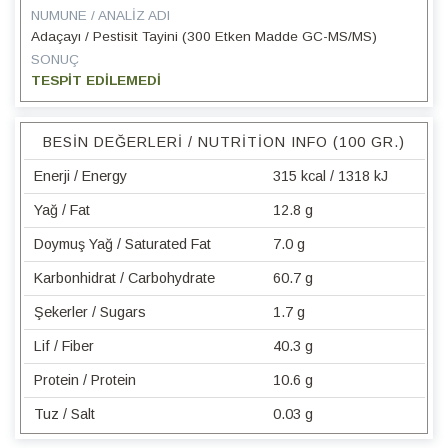
NUMUNE / ANALIZ ADI
Adaçayı / Pestisit Tayini (300 Etken Madde GC-MS/MS)
SONUÇ
TESPİT EDİLEMEDİ
BESIN DEĞERLERI / NUTRITION INFO (100 GR.)
Enerji / Energy
315 kcal / 1318 kJ
Yağ / Fat
12.8 g
Doymuş Yağ / Saturated Fat
7.0 g
Karbonhidrat / Carbohydrate
60.7 g
Şekerler / Sugars
1.7 g
Lif / Fiber
40.3 g
Protein / Protein
10.6 g
Tuz / Salt
0.03 g