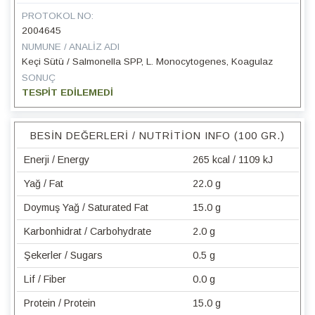
PROTOKOL NO:
2004645
NUMUNE / ANALIZ ADI
Keçi Sütü / Salmonella SPP, L. Monocytogenes, Koagulaz
SONUÇ
TESPİT EDİLEMEDİ
BESIN DEĞERLERI / NUTRITION INFO (100 GR.)
Enerji / Energy
265 kcal / 1109 kJ
Yağ / Fat
22.0 g
Doymuş Yağ / Saturated Fat
15.0 g
Karbonhidrat / Carbohydrate
2.0 g
Şekerler / Sugars
0.5 g
Lif / Fiber
0.0 g
Protein / Protein
15.0 g