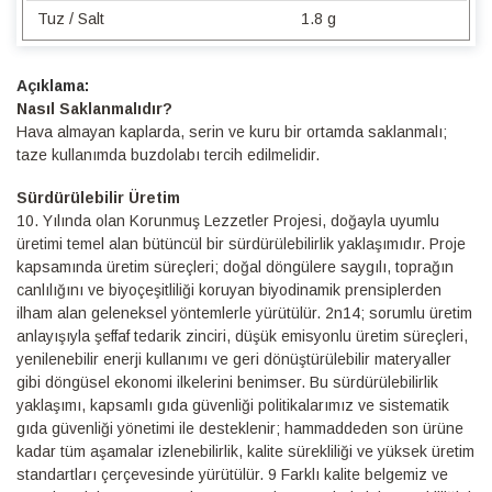
Tuz / Salt
1.8 g
Detaylı
Bilgi
Nasıl Saklanmalıdır?
Hava almayan kaplarda, serin ve kuru bir ortamda saklanmalı;
taze kullanımda buzdolabı tercih edilmelidir.
Sürdürülebilir Üretim
10.⁠ ⁠Yılında olan Korunmuş Lezzetler Projesi, doğayla uyumlu
üretimi temel alan bütüncül bir sürdürülebilirlik yaklaşımıdır. Proje
kapsamında üretim süreçleri; doğal döngülere saygılı, toprağın
canlılığını ve biyoçeşitliliği koruyan biyodinamik prensiplerden
ilham alan geleneksel yöntemlerle yürütülür. 2n14; sorumlu üretim
anlayışıyla şeffaf tedarik zinciri, düşük emisyonlu üretim süreçleri,
yenilenebilir enerji kullanımı ve geri dönüştürülebilir materyaller
gibi döngüsel ekonomi ilkelerini benimser. Bu sürdürülebilirlik
yaklaşımı, kapsamlı gıda güvenliği politikalarımız ve sistematik
gıda güvenliği yönetimi ile desteklenir; hammaddeden son ürüne
kadar tüm aşamalar izlenebilirlik, kalite sürekliliği ve yüksek üretim
standartları çerçevesinde yürütülür. 9 Farklı kalite belgemiz ve