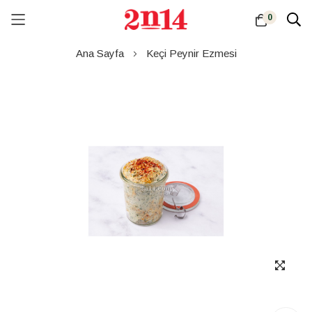
0
Skip
Ana Sayfa
Keçi Peynir Ezmesi
to
Content
Resim
galerisinin
sonuna
atla
Resim