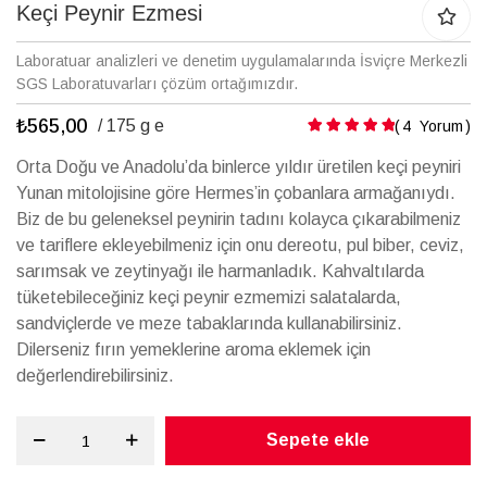
galerisinin
Keçi Peynir Ezmesi
başına
atla
Laboratuar analizleri ve denetim uygulamalarında İsviçre Merkezli
SGS Laboratuvarları çözüm ortağımızdır.
₺565,00
Puanlama:
/ 175 g e
4
Yorum
Orta Doğu ve Anadolu’da binlerce yıldır üretilen keçi peyniri
Yunan mitolojisine göre Hermes’in çobanlara armağanıydı.
Biz de bu geleneksel peynirin tadını kolayca çıkarabilmeniz
ve tariflere ekleyebilmeniz için onu dereotu, pul biber, ceviz,
sarımsak ve zeytinyağı ile harmanladık. Kahvaltılarda
tüketebileceğiniz keçi peynir ezmemizi salatalarda,
sandviçlerde ve meze tabaklarında kullanabilirsiniz.
Dilerseniz fırın yemeklerine aroma eklemek için
değerlendirebilirsiniz.
Sepete ekle