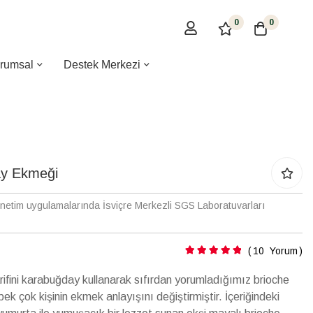
0
0
rumsal
Destek Merkezi
ay Ekmeği
enetim uygulamalarında İsviçre Merkezli SGS Laboratuvarları
Puanlama:
10
Yorum
tarifini karabuğday kullanarak sıfırdan yorumladığımız brioche
 çok kişinin ekmek anlayışını değiştirmiştir. İçeriğindeki