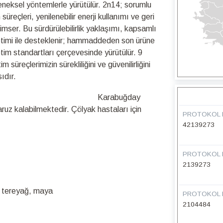
leneksel yöntemlerle yürütülür. 2n14; sorumlu
üreçleri, yenilenebilir enerji kullanımı ve geri
nimser. Bu sürdürülebilirlik yaklaşımı, kapsamlı
netimi ile desteklenir; hammaddeden son ürüne
retim standartları çerçevesinde yürütülür. 9
üreçlerimizin sürekliliğini ve güvenilirliğini
ıdır.
Not:
Karabuğday
z kalabilmektedir. Çölyak hastaları için
PROTOKOL 
42139273
PROTOKOL 
2139273
, tereyağ, maya
PROTOKOL 
2104484