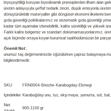
biyoçeşitliliği koruyan biyodinamik prensiplerden ilham alan ge
üretim anlayışıyla şeffaf tedarik zinciri, düşük emisyonlu üretim s
dönüştürülebilir materyaller gibi döngüsel ekonomi ilkelerini be
gıda güvenliği politikalarımız ve sistematik gıda güvenliği yö
kadar tüm aşamalar izlenebilirlik, kalite sürekliliği ve yüksek ü
Farklı kalite belgemiz ve standart dokümantasyonlarımız, üretim s
açık biçimde ortaya koyan kurumsal taahhüdümüzün bir parças
Önemli 
unumuz taş değirmenimizde öğütülürken çapraz bulaşmaya maru
bilgilendirmedir.
SKU
FRN0004-Brioche-Karabugday-Ekmegi
İçindekiler
Karabuğday unu, tuz, ekşi maya, yumurta, süt, bal
Net
900-1100 gr
Ağırlık