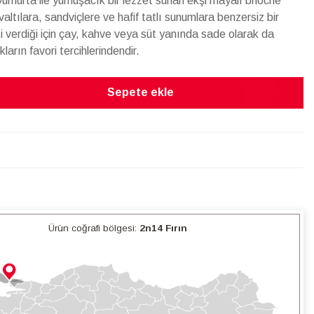
umurta ile yumuşacık bir lezzet sunan ekşi mayalı brioche
tılara, sandviçlere ve hafif tatlı sunumlara benzersiz bir
 verdiği için çay, kahve veya süt yanında sade olarak da
arın favori tercihlerindendir.
Sepete ekle
Ürün coğrafi bölgesi:
2n14 Fırın