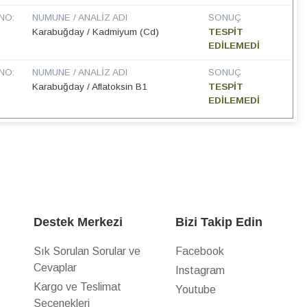
NO:
NUMUNE / ANALIZ ADI
SONUÇ
Karabuğday / Kadmiyum (Cd)
TESPİT
EDİLEMEDİ
NO:
NUMUNE / ANALIZ ADI
SONUÇ
Karabuğday / Aflatoksin B1
TESPİT
EDİLEMEDİ
Destek Merkezi
Bizi Takip Edin
Sık Sorulan Sorular ve
Facebook
Cevaplar
Instagram
z
Kargo ve Teslimat
Youtube
Seçenekleri