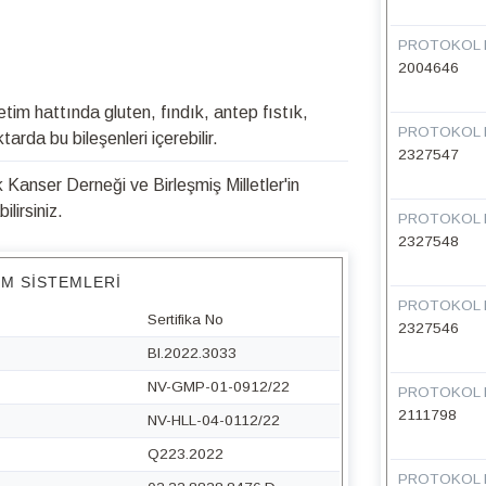
PROTOKOL 
2004646
etim hattında gluten, fındık, antep fıstık,
PROTOKOL 
rda bu bileşenleri içerebilir.
2327547
Kanser Derneği ve Birleşmiş Milletler'in
lirsiniz.
PROTOKOL 
2327548
IM SISTEMLERI
PROTOKOL 
Sertifika No
2327546
BI.2022.3033
NV-GMP-01-0912/22
PROTOKOL 
2111798
NV-HLL-04-0112/22
Q223.2022
PROTOKOL 