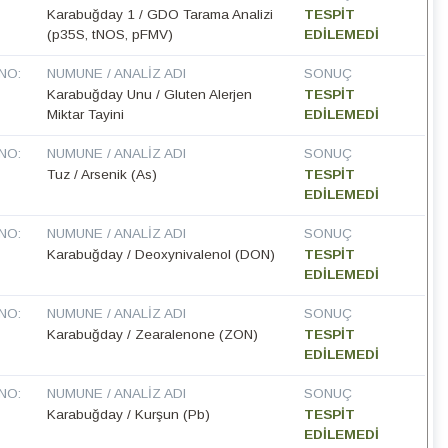
Karabuğday 1 / GDO Tarama Analizi
TESPİT
(p35S, tNOS, pFMV)
EDİLEMEDİ
NO:
NUMUNE / ANALIZ ADI
SONUÇ
Karabuğday Unu / Gluten Alerjen
TESPİT
Miktar Tayini
EDİLEMEDİ
NO:
NUMUNE / ANALIZ ADI
SONUÇ
Tuz / Arsenik (As)
TESPİT
EDİLEMEDİ
NO:
NUMUNE / ANALIZ ADI
SONUÇ
Karabuğday / Deoxynivalenol (DON)
TESPİT
EDİLEMEDİ
NO:
NUMUNE / ANALIZ ADI
SONUÇ
Karabuğday / Zearalenone (ZON)
TESPİT
EDİLEMEDİ
NO:
NUMUNE / ANALIZ ADI
SONUÇ
Karabuğday / Kurşun (Pb)
TESPİT
EDİLEMEDİ