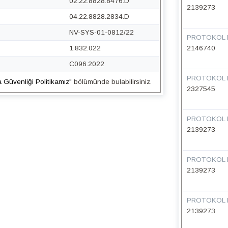
02.22.8828.8476.D
2139273
04.22.8828.2834.D
NV-SYS-01-0812/22
PROTOKOL 
1.832.022
2146740
C096.2022
PROTOKOL 
a Güvenliği Politikamız"
bölümünde bulabilirsiniz.
2327545
PROTOKOL 
2139273
PROTOKOL 
2139273
PROTOKOL 
2139273