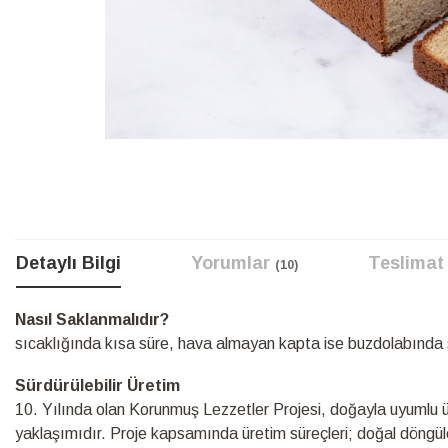
Resim
galerisinin
başına
atla
Detaylı Bilgi
Yorumlar
Teslimat
10
Detaylı
Nasıl Saklan
Bilgi
sıcaklığında kısa süre, hava almayan kapta ise buzdolabında s
Sürdürülebilir Üretim
10.⁠ ⁠Yılında olan Korunmuş Lezzetler Projesi, doğayla uyumlu üre
yaklaşımıdır. Proje kapsamında üretim süreçleri; doğal döngüle