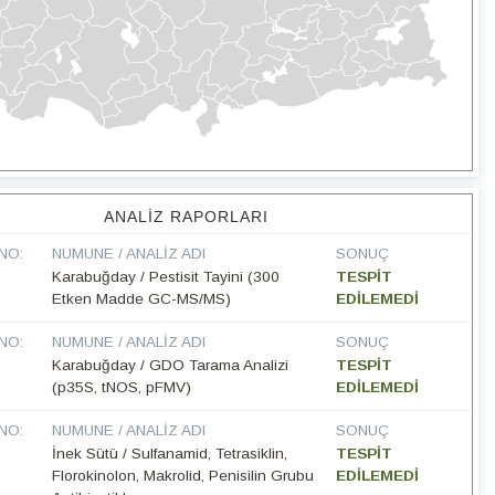
ANALIZ RAPORLARI
NO:
NUMUNE / ANALIZ ADI
SONUÇ
Karabuğday / Pestisit Tayini (300
TESPİT
Etken Madde GC-MS/MS)
EDİLEMEDİ
NO:
NUMUNE / ANALIZ ADI
SONUÇ
Karabuğday / GDO Tarama Analizi
TESPİT
(p35S, tNOS, pFMV)
EDİLEMEDİ
NO:
NUMUNE / ANALIZ ADI
SONUÇ
İnek Sütü / Sulfanamid, Tetrasiklin,
TESPİT
Florokinolon, Makrolid, Penisilin Grubu
EDİLEMEDİ