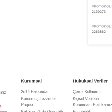
PROTOKOL 
2139273
PROTOKOL 
2263862
Kurumsal
Hukuksal Veriler
2n14 Hakkında
Çerez Kullanımı
iniz
Korunmuş Lezzetler
Kişisel Verilerin
Projesi
Korunması Politikamı
Kalite ve Gıda Güvenliği
Erişebilirlik