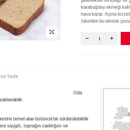
geleneksel tereyağı ve y
karabuğday ekmeği kahval
hava katar. Açma lezzeti
tüketilen bu ekmek çocukl
 ve İade
malıdır?
Oda
aklanabilir.
timi temel alan bütüncül bir sürdürülebilirlik
re saygılı, toprağın canlılığını ve