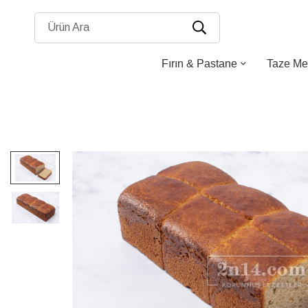
Ürün Ara
Fırın & Pastane
Taze Me
Resim
galerisinin
sonuna
atla