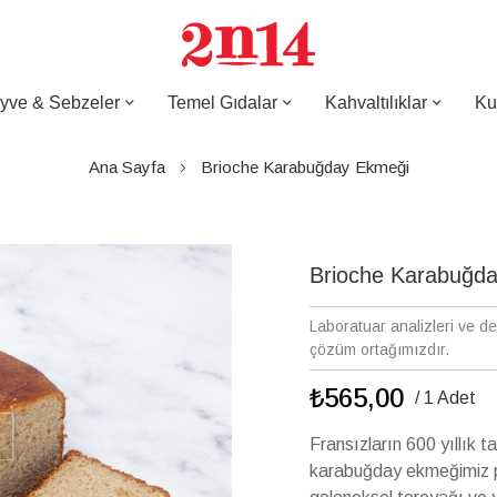
yve & Sebzeler
Temel Gıdalar
Kahvaltılıklar
Ku
Ana Sayfa
Brioche Karabuğday Ekmeği
Brioche Karabuğd
Laboratuar analizleri ve d
çözüm ortağımızdır.
₺565,00
/ 1 Adet
Fransızların 600 yıllık 
karabuğday ekmeğimiz pek