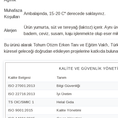
Muhafaza
Ambalajında, 15-20 C° derecede saklayınız.
Koşulları
Ürün yumurta, süt ve tereyağ (laktoz) içerir. Aynı ür
Alerjen
badem, ceviz, susam, kaju işlenmekte olup eser mikta
Bu ürünü alarak Tohum Otizm Erken Tanı ve Eğitim Vakfı, Türk 
küresel geleceği doğrudan etkileyen projelerine katkıda bulunabi
KALITE VE GÜVENLIK YÖNET
Kalite Belgesi
Tanım
ISO 27001:2013
Bilgi Güvenliği
ISO 22716:2013
İyi Üretim
TS OIC/SMIIC 1
Helal Gıda
ISO 9001:2015
Kalite Yönetimi