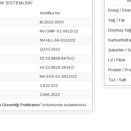
B
IM SISTEMLERI
Enerji / Ene
Sertifika No
Yağ / Fat
BI.2022.3033
Doymuş Yağ 
NV-GMP-01-0912/22
Karbonhidra
NV-HLL-04-0112/22
Q223.2022
Şekerler / 
02.22.8828.8476.D
Lif / Fiber
04.22.8828.2834.D
Protein / Pro
NV-SYS-01-0812/22
Tuz / Salt
1.832.022
C096.2022
a Güvenliği Politikamız"
bölümünde bulabilirsiniz.