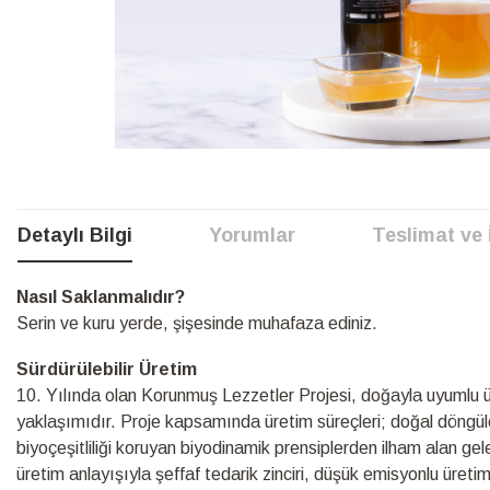
Resim
galerisinin
başına
Detaylı Bilgi
Yorumlar
Teslimat ve 
atla
Detaylı
Nasıl Saklanmalıdır?
Bilgi
Serin ve kuru yerde, şişesinde muhafaza ediniz.
Sürdürülebilir Üretim
10.⁠ ⁠Yılında olan Korunmuş Lezzetler Projesi, doğayla uyumlu üre
yaklaşımıdır. Proje kapsamında üretim süreçleri; doğal döngüle
biyoçeşitliliği koruyan biyodinamik prensiplerden ilham alan ge
üretim anlayışıyla şeffaf tedarik zinciri, düşük emisyonlu üretim s