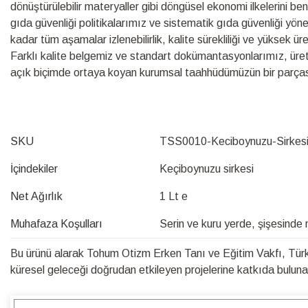
dönüştürülebilir materyaller gibi döngüsel ekonomi ilkelerini be
gıda güvenliği politikalarımız ve sistematik gıda güvenliği yö
kadar tüm aşamalar izlenebilirlik, kalite sürekliliği ve yüksek ü
Farklı kalite belgemiz ve standart dokümantasyonlarımız, üretim s
açık biçimde ortaya koyan kurumsal taahhüdümüzün bir parças
SKU
TSS0010-Keciboynuzu-Sirkesi
İçindekiler
Keçiboynuzu sirkesi
Net Ağırlık
1 Lt e
Muhafaza Koşulları
Serin ve kuru yerde, şişesinde
Bu ürünü alarak Tohum Otizm Erken Tanı ve Eğitim Vakfı, Türk 
küresel geleceği doğrudan etkileyen projelerine katkıda bulunabi