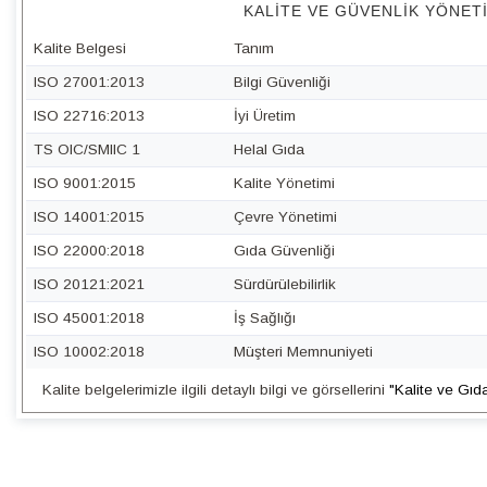
KALITE VE GÜVENLIK YÖNET
Kalite Belgesi
Tanım
ISO 27001:2013
Bilgi Güvenliği
ISO 22716:2013
İyi Üretim
TS OIC/SMIIC 1
Helal Gıda
ISO 9001:2015
Kalite Yönetimi
ISO 14001:2015
Çevre Yönetimi
ISO 22000:2018
Gıda Güvenliği
ISO 20121:2021
Sürdürülebilirlik
ISO 45001:2018
İş Sağlığı
ISO 10002:2018
Müşteri Memnuniyeti
Kalite belgelerimizle ilgili detaylı bilgi ve görsellerini
"Kalite ve Gıd