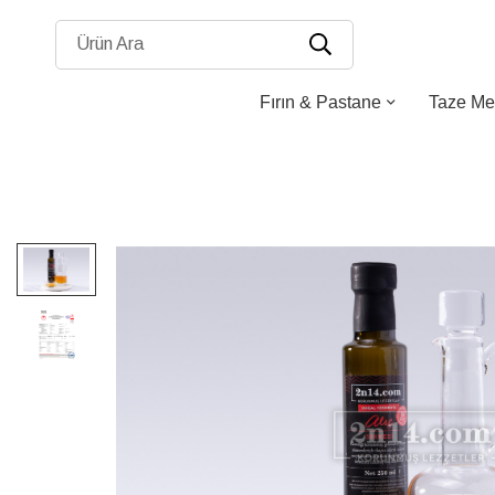
Ürün Ara
Fırın & Pastane
Taze Me
Resim
galerisinin
sonuna
atla