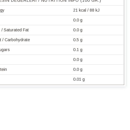
ESIN DEĞERLERI / NUTRITION INFO (100 GR.)
rgy
21 kcal / 88 kJ
0.0 g
/ Saturated Fat
0.0 g
t / Carbohydrate
0.5 g
Sugars
0.1 g
0.0 g
tein
0.0 g
0.01 g