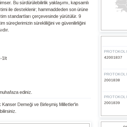
nimser. Bu sürdürülebilirlik yaklaşımı, kapsamlı
netimi ile desteklenir; hammaddeden son ürüne
retim standartları çerçevesinde yürütülür. 9
üreçlerimizin sürekliliğini ve güvenilirliğini
ıdır.
PROTOKOL 
42001837
-1lt
PROTOKOL 
2001838
 muhafaza ediniz.
PROTOKOL 
2001839
Kanser Derneği ve Birleşmiş Milletler'in
lirsiniz.