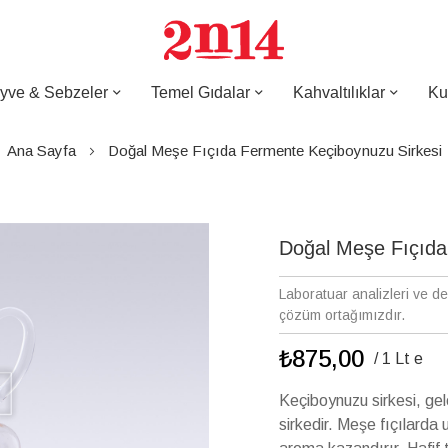
yve & Sebzeler
Temel Gıdalar
Kahvaltılıklar
Ku
Ana Sayfa
Doğal Meşe Fıçıda Fermente Keçiboynuzu Sirkesi
Doğal Meşe Fıçıda
Laboratuar analizleri ve d
çözüm ortağımızdır.
₺875,00
/ 1 Lt e
Keçiboynuzu sirkesi, gel
sirkedir. Meşe fıçılarda 