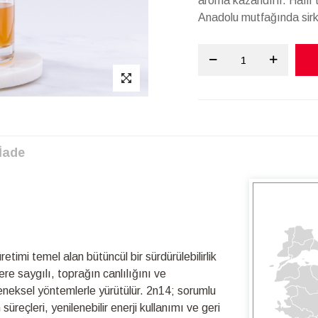
aroma kazandırır. Hafif
Anadolu mutfağında sirk
İade
timi temel alan bütüncül bir sürdürülebilirlik
re saygılı, toprağın canlılığını ve
leneksel yöntemlerle yürütülür. 2n14; sorumlu
üreçleri, yenilenebilir enerji kullanımı ve geri