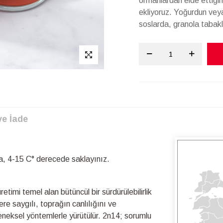
ormanlardan elde ettiği
ekliyoruz. Yoğurdun veya
soslarda, granola tabaklar
ve İade
, 4-15 C° derecede saklayınız.
timi temel alan bütüncül bir sürdürülebilirlik
re saygılı, toprağın canlılığını ve
leneksel yöntemlerle yürütülür. 2n14; sorumlu