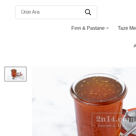
Ürün Ara
Fırın & Pastane
Taze Me
A
Resim
galerisinin
sonuna
atla