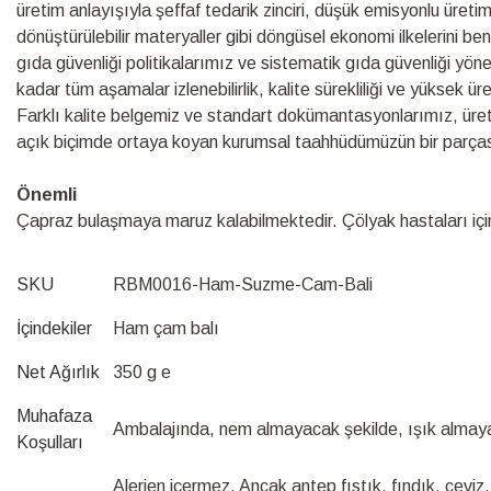
üretim anlayışıyla şeffaf tedarik zinciri, düşük emisyonlu üretim s
dönüştürülebilir materyaller gibi döngüsel ekonomi ilkelerini be
gıda güvenliği politikalarımız ve sistematik gıda güvenliği yö
kadar tüm aşamalar izlenebilirlik, kalite sürekliliği ve yüksek ü
Farklı kalite belgemiz ve standart dokümantasyonlarımız, üretim s
açık biçimde ortaya koyan kurumsal taahhüdümüzün bir parças
Önemli
Çapraz bulaşmaya maruz kalabilmektedir. Çölyak hastaları için 
SKU
RBM0016-Ham-Suzme-Cam-Bali
İçindekiler
Ham çam balı
Net Ağırlık
350 g e
Muhafaza
Ambalajında, nem almayacak şekilde, ışık almay
Koşulları
Alerjen içermez. Ancak antep fıstık, fındık, cevi