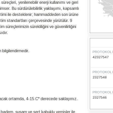
üreçleri, yenilenebilir enerji kullanımı ve geri
nimser. Bu sürdürülebilirlik yaklaşımı, kapsamlı
netimi ile desteklenir; hammaddeden son ürüne
retim standartları çerçevesinde yürütülür. 9
üreçlerimizin sürekliliğini ve güvenilirliğini
ıdır.
bilgilendirmedir.
PROTOKOL 
42327547
PROTOKOL 
2327548
PROTOKOL 
2327546
acak ortamda, 4-15 C° derecede saklayınız.
z, badem, susam ve sert kabuklu yemişler ile