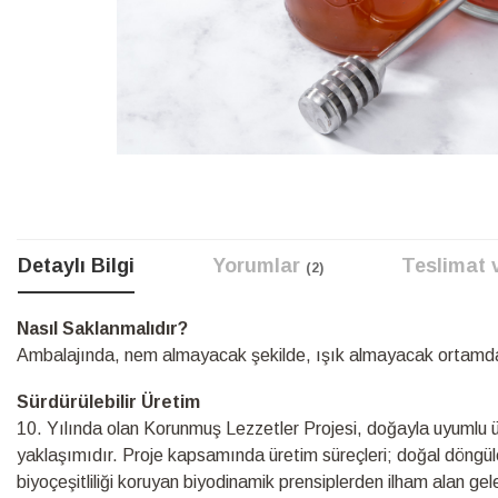
Resim
galerisinin
başına
atla
Detaylı Bilgi
Yorumlar
Teslimat 
2
Detaylı
Nasıl Saklanmalıdır?
Bilgi
Ambalajında, nem almayacak şekilde, ışık almayacak ortamda
Sürdürülebilir Üretim
10.⁠ ⁠Yılında olan Korunmuş Lezzetler Projesi, doğayla uyumlu üre
yaklaşımıdır. Proje kapsamında üretim süreçleri; doğal döngüle
biyoçeşitliliği koruyan biyodinamik prensiplerden ilham alan ge