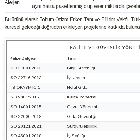
Alerjen
aynı hatta paketlenmiş olup eser miktarda içerebil
Bu ürünü alarak Tohum Otizm Erken Tanı ve Eğitim Vakfı, Türk 
küresel geleceği doğrudan etkileyen projelerine katkıda bulunabi
KALITE VE GÜVENLIK YÖNET
Kalite Belgesi
Tanım
ISO 27001:2013
Bilgi Güvenliği
ISO 22716:2013
İyi Üretim
TS OIC/SMIIC 1
Helal Gıda
ISO 9001:2015
Kalite Yönetimi
ISO 14001:2015
Çevre Yönetimi
ISO 22000:2018
Gıda Güvenliği
ISO 20121:2021
Sürdürülebilirlik
ISO 45001:2018
İş Sağlığı