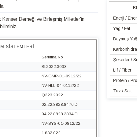
ir.
B
Enerji / Ene
Kanser Derneği ve Birleşmiş Milletler'in
lirsiniz.
Yağ / Fat
Doymuş Yağ 
IM SISTEMLERI
Karbonhidra
Sertifika No
Şekerler / 
BI.2022.3033
Lif / Fiber
NV-GMP-01-0912/22
Protein / Pro
NV-HLL-04-0112/22
Tuz / Salt
Q223.2022
02.22.8828.8476.D
04.22.8828.2834.D
NV-SYS-01-0812/22
1.832.022