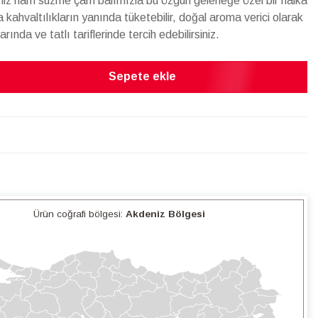
miz ham süzme çam balımızla bu özgün geleneğe özel bir halka
 kahvaltılıkların yanında tüketebilir, doğal aroma verici olarak
ında ve tatlı tariflerinde tercih edebilirsiniz.
Sepete ekle
Ürün coğrafi bölgesi:
Akdeniz Bölgesi