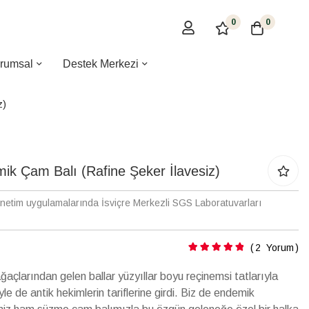
0
0
rumsal
Destek Merkezi
z)
 Çam Balı (Rafine Şeker İlavesiz)
enetim uygulamalarında İsviçre Merkezli SGS Laboratuvarları
Puanlama:
2
Yorum
açlarından gelen ballar yüzyıllar boyu reçinemsi tatlarıyla
iyle de antik hekimlerin tariflerine girdi. Biz de endemik