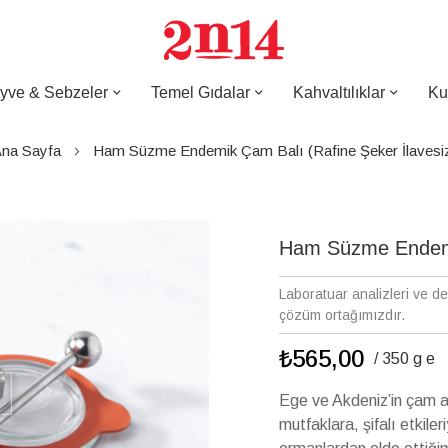
yve & Sebzeler
Temel Gıdalar
Kahvaltılıklar
Ku
na Sayfa
Ham Süzme Endemik Çam Balı (Rafine Şeker İlavesi
Ham Süzme Endemik
Laboratuar analizleri ve d
çözüm ortağımızdır.
₺565,00
/ 350 g e
Ege ve Akdeniz’in çam ağ
mutfaklara, şifalı etkiler