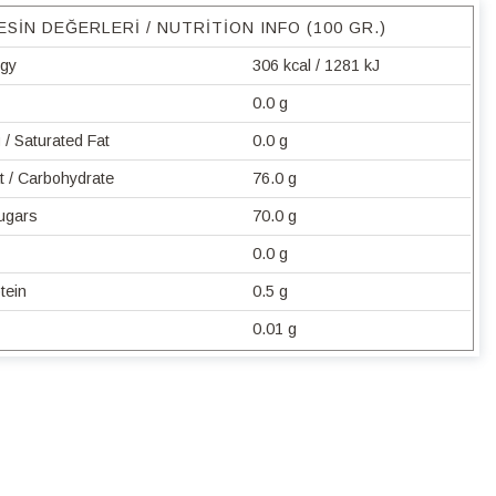
ESIN DEĞERLERI / NUTRITION INFO (100 GR.)
rgy
306 kcal / 1281 kJ
0.0 g
/ Saturated Fat
0.0 g
t / Carbohydrate
76.0 g
Sugars
70.0 g
0.0 g
tein
0.5 g
0.01 g