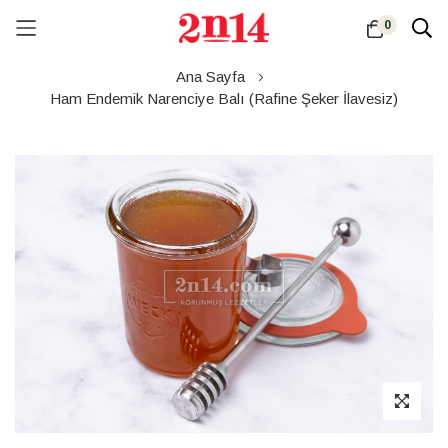
0
Skip
Ana Sayfa
to
Ham Endemik Narenciye Balı (Rafine Şeker İlavesiz)
Content
Resim
galerisinin
sonuna
atla