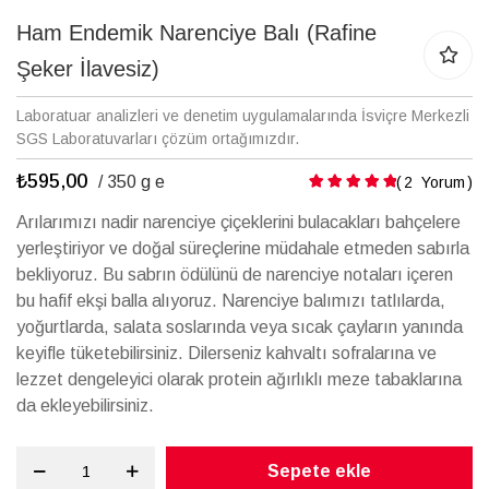
Resim
galerisinin
Ham Endemik Narenciye Balı (Rafine
başına
Şeker İlavesiz)
atla
Laboratuar analizleri ve denetim uygulamalarında İsviçre Merkezli
SGS Laboratuvarları çözüm ortağımızdır.
₺595,00
Puanlama:
/ 350 g e
2
Yorum
Arılarımızı nadir narenciye çiçeklerini bulacakları bahçelere
yerleştiriyor ve doğal süreçlerine müdahale etmeden sabırla
bekliyoruz. Bu sabrın ödülünü de narenciye notaları içeren
bu hafif ekşi balla alıyoruz. Narenciye balımızı tatlılarda,
yoğurtlarda, salata soslarında veya sıcak çayların yanında
keyifle tüketebilirsiniz. Dilerseniz kahvaltı sofralarına ve
lezzet dengeleyici olarak protein ağırlıklı meze tabaklarına
da ekleyebilirsiniz.
Sepete ekle