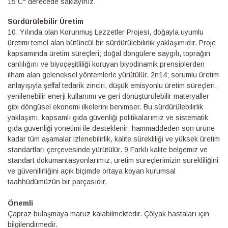
15 C° derecede saklayınız.
Sürdürülebilir Üretim
10.⁠ ⁠Yılında olan Korunmuş Lezzetler Projesi, doğayla uyumlu
üretimi temel alan bütüncül bir sürdürülebilirlik yaklaşımıdır. Proje
kapsamında üretim süreçleri; doğal döngülere saygılı, toprağın
canlılığını ve biyoçeşitliliği koruyan biyodinamik prensiplerden
ilham alan geleneksel yöntemlerle yürütülür. 2n14; sorumlu üretim
anlayışıyla şeffaf tedarik zinciri, düşük emisyonlu üretim süreçleri,
yenilenebilir enerji kullanımı ve geri dönüştürülebilir materyaller
gibi döngüsel ekonomi ilkelerini benimser. Bu sürdürülebilirlik
yaklaşımı, kapsamlı gıda güvenliği politikalarımız ve sistematik
gıda güvenliği yönetimi ile desteklenir; hammaddeden son ürüne
kadar tüm aşamalar izlenebilirlik, kalite sürekliliği ve yüksek üretim
standartları çerçevesinde yürütülür. 9 Farklı kalite belgemiz ve
standart dokümantasyonlarımız, üretim süreçlerimizin sürekliliğini
ve güvenilirliğini açık biçimde ortaya koyan kurumsal
taahhüdümüzün bir parçasıdır.
Önemli
Çapraz bulaşmaya maruz kalabilmektedir. Çölyak hastaları için
bilgilendirmedir.