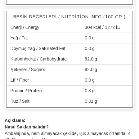
BESIN DEĞERLERI / NUTRITION INFO (100 GR.)
Enerji / Energy
304 kcal / 1272 kJ
Yağ / Fat
0.0 g
Doymuş Yağ / Saturated Fat
0.0 g
Karbonhidrat / Carbohydrate
82.0 g
Şekerler / Sugars
82.0 g
Lif / Fiber
0.0 g
Protein / Protein
0.3 g
Tuz / Salt
0.01 g
Detaylı
Bilgi
Nasıl Saklanmalıdır?
Ambalajında, nem almayacak şekilde, ışık almayacak ortamda, 4-