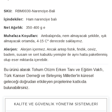
RBM0030-Narenciye-Bali
Ham narenciye balı
350-400 g e
Ambalajında, nem almayacak şekilde, ışık
almayacak ortamda, 4-15 C° derecede saklayınız.
Alerjen içermez. Ancak antep fıstık, fındık, ceviz,
badem, susam ve sert kabuklu yemişler ile aynı hatta paketlenmiş
olup eser miktarda içerebilir.
Bu ürünü alarak Tohum Otizm Erken Tanı ve Eğitim Vakfı,
Türk Kanser Derneği ve Birleşmiş Milletler'in küresel
geleceği doğrudan etkileyen projelerine katkıda
bulunabilirsiniz.
KALITE VE GÜVENLIK YÖNETIM SISTEMLERI