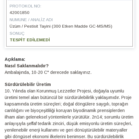
PROTOKOL NO:
42001850
NUMUNE / ANALIZ ADI
Üzüm / Pestisit Tayini (300 Etken Madde GC-MS/MS)
SONUÇ
TESPİT EDİLEMEDİ
Detaylı
Bilgi
Nasıl Saklanmalıdır?
Ambalajında, 10-20 C° derecede saklayınız.
Sürdürülebilir Üretim
10.⁠ ⁠Yılında olan Korunmuş Lezzetler Projesi, doğayla uyumlu
üretimi temel alan bütüncül bir sürdürülebilirlik yaklaşımıdır. Proje
kapsamında üretim süreçleri; doğal döngülere saygılı, toprağın
canlılığını ve biyoçeşitliliği koruyan biyodinamik prensiplerden
ilham alan geleneksel yöntemlerle yürütülür. 2n14; sorumlu üretim
anlayışıyla şeffaf tedarik zinciri, düşük emisyonlu üretim süreçleri,
yenilenebilir enerji kullanımı ve geri dönüştürülebilir materyaller
gibi döngüsel ekonomi ilkelerini benimser. Bu sürdürülebilirlik