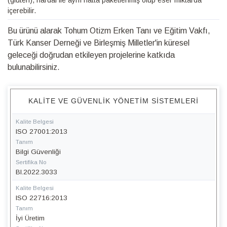
(gluten), hardal ile aynı hatta paketlenmiş olup eser miktarda
içerebilir.
Bu ürünü alarak Tohum Otizm Erken Tanı ve Eğitim Vakfı,
Türk Kanser Derneği ve Birleşmiş Milletler'in küresel
geleceği doğrudan etkileyen projelerine katkıda
bulunabilirsiniz.
KALITE VE GÜVENLIK YÖNETIM SISTEMLERI
Kalite Belgesi
ISO 27001:2013
Tanım
Bilgi Güvenliği
Sertifika No
BI.2022.3033
Kalite Belgesi
ISO 22716:2013
Tanım
İyi Üretim