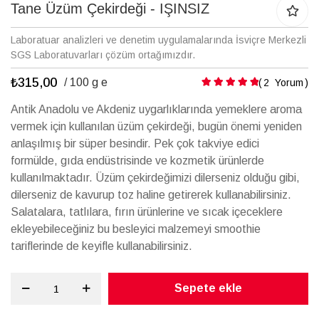
galerisinin
Tane Üzüm Çekirdeği - IŞINSIZ
başına
atla
Laboratuar analizleri ve denetim uygulamalarında İsviçre Merkezli
SGS Laboratuvarları çözüm ortağımızdır.
₺315,00
Puanlama:
/ 100 g e
2
Yorum
Antik Anadolu ve Akdeniz uygarlıklarında yemeklere aroma
vermek için kullanılan üzüm çekirdeği, bugün önemi yeniden
anlaşılmış bir süper besindir. Pek çok takviye edici
formülde, gıda endüstrisinde ve kozmetik ürünlerde
kullanılmaktadır. Üzüm çekirdeğimizi dilerseniz olduğu gibi,
dilerseniz de kavurup toz haline getirerek kullanabilirsiniz.
Salatalara, tatlılara, fırın ürünlerine ve sıcak içeceklere
ekleyebileceğiniz bu besleyici malzemeyi smoothie
tariflerinde de keyifle kullanabilirsiniz.
Sepete ekle