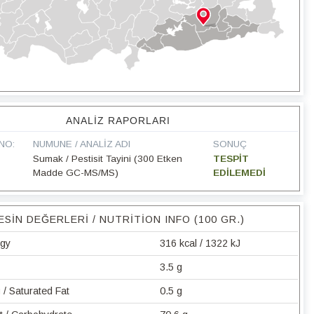
ANALIZ RAPORLARI
NO:
NUMUNE / ANALIZ ADI
SONUÇ
Sumak / Pestisit Tayini (300 Etken
TESPİT
Madde GC-MS/MS)
EDİLEMEDİ
ESIN DEĞERLERI / NUTRITION INFO (100 GR.)
rgy
316 kcal / 1322 kJ
3.5 g
/ Saturated Fat
0.5 g