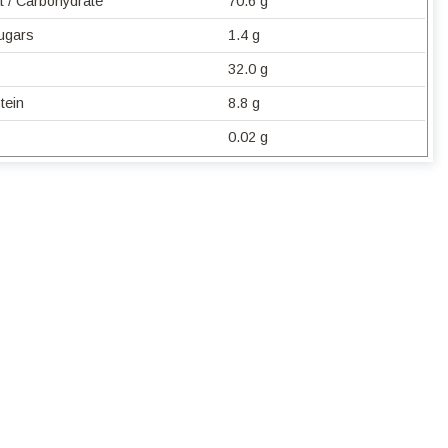
t / Carbohydrate
70.6 g
Sugars
1.4 g
32.0 g
tein
8.8 g
0.02 g