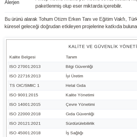
Alerjen
paketlenmiş olup eser miktarda içerebilir.
Bu ürünü alarak Tohum Otizm Erken Tanı ve Eğitim Vakfı, Türk 
küresel geleceği doğrudan etkileyen projelerine katkıda bulunabi
KALITE VE GÜVENLIK YÖNET
Kalite Belgesi
Tanım
ISO 27001:2013
Bilgi Güvenliği
ISO 22716:2013
İyi Üretim
TS OIC/SMIIC 1
Helal Gıda
ISO 9001:2015
Kalite Yönetimi
ISO 14001:2015
Çevre Yönetimi
ISO 22000:2018
Gıda Güvenliği
ISO 20121:2021
Sürdürülebilirlik
ISO 45001:2018
İş Sağlığı