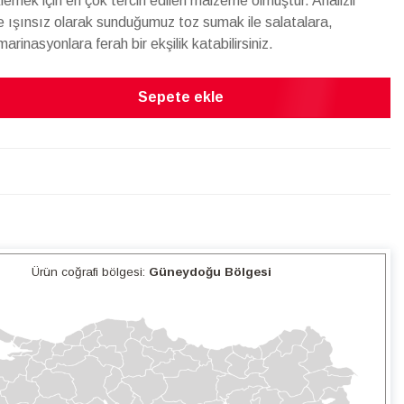
lemek için en çok tercih edilen malzeme olmuştur. Analizli
e ışınsız olarak sunduğumuz toz sumak ile salatalara,
rinasyonlara ferah bir ekşilik katabilirsiniz.
Sepete ekle
Ürün coğrafi bölgesi:
Güneydoğu Bölgesi