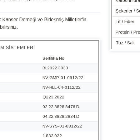
Karbonhidra
Şekerler / 
Kanser Derneği ve Birleşmiş Milletler'in
Lif / Fiber
lirsiniz.
Protein / Pro
Tuz / Salt
IM SISTEMLERI
Sertifika No
BI.2022.3033
NV-GMP-01-0912/22
NV-HLL-04-0112/22
Q223.2022
02.22.8828.8476.D
04.22.8828.2834.D
NV-SYS-01-0812/22
1.832.022