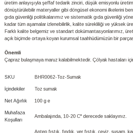
üretim anlayışıyla şeffaf tedarik zinciri, düşük emisyonlu üretim s
dönüştürülebilir materyaller gibi döngüsel ekonomi ilkelerini be
gıda güvenliği politikalarımız ve sistematik gıda güvenliği yö
kadar tüm aşamalar izlenebilirlik, kalite sürekliliği ve yüksek ü
Farklı kalite belgemiz ve standart dokümantasyonlarımız, üretim s
açık biçimde ortaya koyan kurumsal taahhüdümüzün bir parças
Önemli
Çapraz bulaşmaya maruz kalabilmektedir. Çölyak hastaları için 
SKU
BHR0062-Toz-Sumak
İçindekiler
Toz sumak
Net Ağırlık
100 g e
Muhafaza
Ambalajında, 10-20 C° derecede saklayınız.
Koşulları
Antep fıstık, fındık, yer fıstık, ceviz, susam, kaj