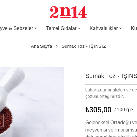
yve & Sebzeler
Temel Gıdalar
Kahvaltılıklar
Ku
Ana Sayfa
Sumak Toz - IŞINSIZ
Sumak Toz - IŞINS
Laboratuar analizleri ve d
çözüm ortağımızdır.
₺305,00
/ 100 g e
Geleneksel Ortadoğu ve
meyvemsi ve limonumsu a