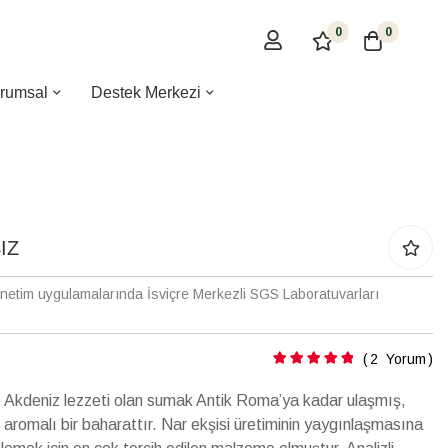
0
0
rumsal
Destek Merkezi
IZ
enetim uygulamalarında İsviçre Merkezli SGS Laboratuvarları
Puanlama:
2
Yorum
 Akdeniz lezzeti olan sumak Antik Roma’ya kadar ulaşmış,
romalı bir baharattır. Nar ekşisi üretiminin yaygınlaşmasına