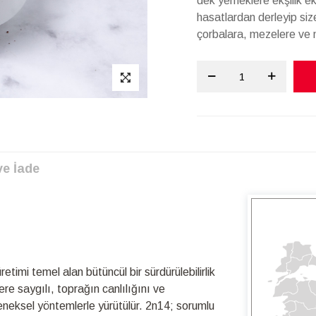
dek yemeklere ekşilik ek
hasatlardan derleyip siz
çorbalara, mezelere ve ma
ve İade
timi temel alan bütüncül bir sürdürülebilirlik
re saygılı, toprağın canlılığını ve
leneksel yöntemlerle yürütülür. 2n14; sorumlu