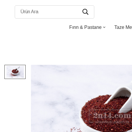
Ürün Ara
Fırın & Pastane
Taze Me
Resim
galerisinin
sonuna
atla