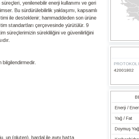
üreçleri, yenilenebilir enerji kullanımı ve geri
nimser. Bu sürdürülebilirlik yaklaşımı, kapsamlı
netimi ile desteklenir; hammaddeden son ürüne
retim standartları çerçevesinde yürütülür. 9
üreçlerimizin sürekliliğini ve güvenilirliğini
ıdır.
bilgilendirmedir.
PROTOKOL 
42001802
B
Enerji / Ene
Yağ / Fat
Doymuş Yağ 
u, un (gluten), hardal ile aynı hatta