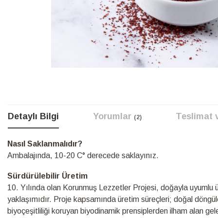
Resim
galerisinin
başına
atla
Detaylı Bilgi
Yorumlar
Teslimat 
2
Detaylı
Nasıl Saklanmalıdır?
Bilgi
Ambalajında, 10-20 C° derecede saklayınız.
Sürdürülebilir Üretim
10.⁠ ⁠Yılında olan Korunmuş Lezzetler Projesi, doğayla uyumlu üre
yaklaşımıdır. Proje kapsamında üretim süreçleri; doğal döngüle
biyoçeşitliliği koruyan biyodinamik prensiplerden ilham alan ge