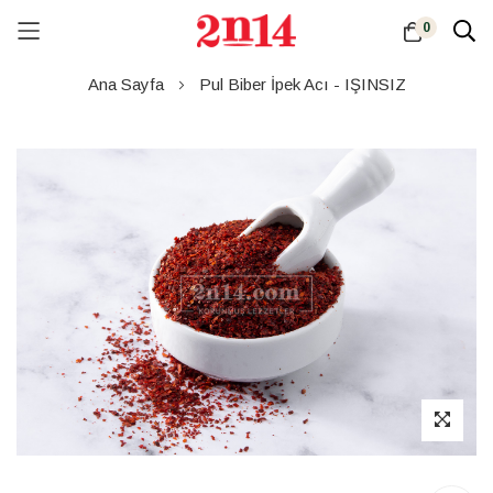
0
Skip
Ana Sayfa
Pul Biber İpek Acı - IŞINSIZ
to
Content
Resim
galerisinin
sonuna
atla
Resim