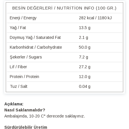
BESIN DEĞERLERI / NUTRITION INFO (100 GR.)
Enerji / Energy
282 kcal / 1180 kJ
Yağ / Fat
13.5 g
Doymuş Yağ / Saturated Fat
2.1 g
Karbonhidrat / Carbohydrate
50.0 g
Şekerler / Sugars
7.2 g
Lif / Fiber
27.2 g
Protein / Protein
12.0 g
Tuz / Salt
0.04 g
Detaylı
Bilgi
Nasıl Saklanmalıdır?
Ambalajında, 10-20 C° derecede saklayınız.
Sürdürülebilir Üretim