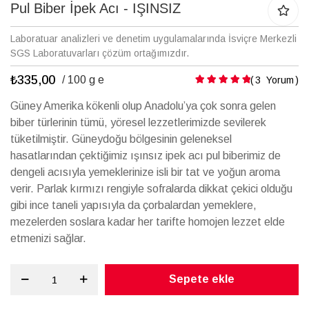
galerisinin
Pul Biber İpek Acı - IŞINSIZ
başına
atla
Laboratuar analizleri ve denetim uygulamalarında İsviçre Merkezli
SGS Laboratuvarları çözüm ortağımızdır.
₺335,00
Puanlama:
/ 100 g e
3
Yorum
Güney Amerika kökenli olup Anadolu’ya çok sonra gelen
biber türlerinin tümü, yöresel lezzetlerimizde sevilerek
tüketilmiştir. Güneydoğu bölgesinin geleneksel
hasatlarından çektiğimiz ışınsız ipek acı pul biberimiz de
dengeli acısıyla yemeklerinize isli bir tat ve yoğun aroma
verir. Parlak kırmızı rengiyle sofralarda dikkat çekici olduğu
gibi ince taneli yapısıyla da çorbalardan yemeklere,
mezelerden soslara kadar her tarifte homojen lezzet elde
etmenizi sağlar.
Sepete ekle