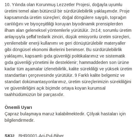
10.⁠ ⁠Yılında olan Korunmuş Lezzetler Projesi, doğayla uyumlu
üretimi temel alan bütüncül bir sürdürülebilirlik yaklaşımıdır. Proje
kapsamında üretim süreçleri; doğal döngülere saygılı, toprağın
canlılığını ve biyoçeşitliliği koruyan biyodinamik prensiplerden
ilham alan geleneksel yöntemlerle yürütülür. 2n14; sorumlu üretim
anlayışıyla şeffaf tedarik zinciri, düşük emisyonlu üretim süreçleri,
yenilenebilir enerji kullanımı ve geri dönüştürülebilir materyaller
gibi döngüsel ekonomi ilkelerini benimser. Bu sürdürülebilirlik
yaklaşımı, kapsamlı gıda güvenliği politikalarımız ve sistematik
gıda güvenliği yönetimi ile desteklenir; hammaddeden son ürüne
kadar tüm aşamalar izlenebilirlik, kalite sürekliliği ve yüksek üretim
standartları çerçevesinde yürütülür. 9 Farklı kalite belgemiz ve
standart dokümantasyonlarımız, üretim süreçlerimizin sürekliliğini
ve güvenilirliğini açık biçimde ortaya koyan kurumsal
taahhüdümüzün bir parçasıdır.
Önemli Uyarı
Çapraz bulaşmaya maruz kalabilmektedir. Çölyak hastaları için
bilgilendirmedir.
BHR0001-Aci-Pul-Biber