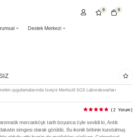
0
0
rumsal
Destek Merkezi
SIZ
enetim uygulamalarında İsviçre Merkezli SGS Laboratuvarları
Puanlama:
2
Yorum
aromatik mercanköşk tarih boyunca öyle sevildi ki, Antik
akatin simgesi olarak görüldü. Bu ikonik bitkinin kurutulmuş