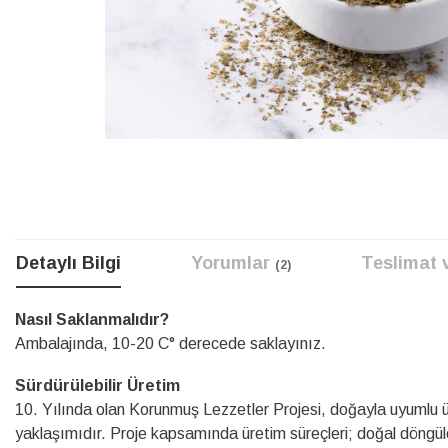
Resim
galerisinin
başına
atla
Detaylı Bilgi
Yorumlar
Teslimat 
2
Detaylı
Nasıl Saklanmalıdır?
Bilgi
Ambalajında, 10-20 C° derecede saklayınız.
Sürdürülebilir Üretim
10.⁠ ⁠Yılında olan Korunmuş Lezzetler Projesi, doğayla uyumlu üre
yaklaşımıdır. Proje kapsamında üretim süreçleri; doğal döngüle