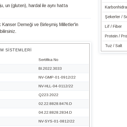
u, un (gluten), hardal ile aynı hatta
Karbonhidra
Şekerler / 
Kanser Derneği ve Birleşmiş Milletler'in
Lif / Fiber
lirsiniz.
Protein / Pro
Tuz / Salt
IM SISTEMLERI
Sertifika No
BI.2022.3033
NV-GMP-01-0912/22
NV-HLL-04-0112/22
Q223.2022
02.22.8828.8476.D
04.22.8828.2834.D
NV-SYS-01-0812/22