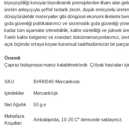
biyoçeşitliliği koruyan biyodinamik prensiplerden ilham alan ge
üretim anlayışıyla şeffaf tedarik zinciri, düşük emisyonlu üretim s
dönüştürülebilir materyaller gibi döngüsel ekonomi ilkelerini be
gıda güvenliği politikalarımız ve sistematik gıda güvenliği yö
kadar tüm aşamalar izlenebilirlik, kalite sürekliliği ve yüksek ü
Farklı kalite belgemiz ve standart dokümantasyonlarımız, üretim s
açık biçimde ortaya koyan kurumsal taahhüdümüzün bir parças
Önemli
Çapraz bulaşmaya maruz kalabilmektedir. Çölyak hastaları için 
SKU
BHR0040-Mercankosk
İçindekiler
Mercanköşk
Net Ağırlık
50 g e
Muhafaza
Ambalajında, 10-20 C° derecede saklayınız.
Koşulları