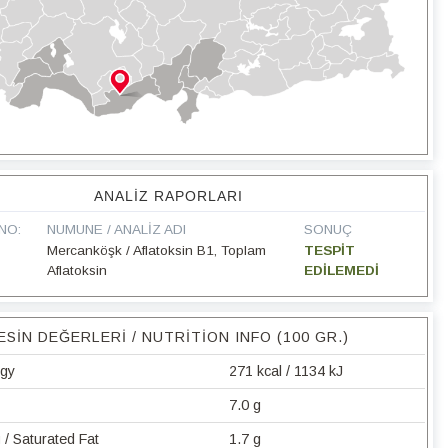
ANALIZ RAPORLARI
NO:
NUMUNE / ANALIZ ADI
SONUÇ
Mercanköşk / Aflatoksin B1, Toplam
TESPİT
Aflatoksin
EDİLEMEDİ
ESIN DEĞERLERI / NUTRITION INFO (100 GR.)
rgy
271 kcal / 1134 kJ
7.0 g
/ Saturated Fat
1.7 g