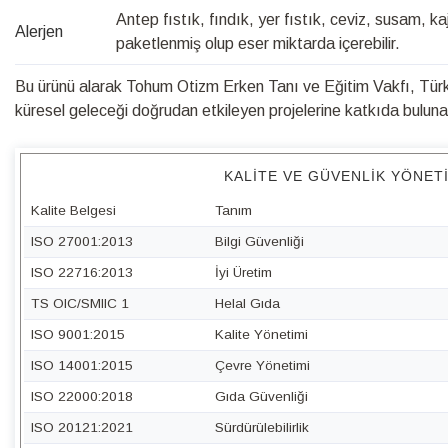
Antep fıstık, fındık, yer fıstık, ceviz, susam, kaj
Alerjen
paketlenmiş olup eser miktarda içerebilir.
Bu ürünü alarak Tohum Otizm Erken Tanı ve Eğitim Vakfı, Türk 
küresel geleceği doğrudan etkileyen projelerine katkıda bulunabi
KALITE VE GÜVENLIK YÖNET
Kalite Belgesi
Tanım
ISO 27001:2013
Bilgi Güvenliği
ISO 22716:2013
İyi Üretim
TS OIC/SMIIC 1
Helal Gıda
ISO 9001:2015
Kalite Yönetimi
ISO 14001:2015
Çevre Yönetimi
ISO 22000:2018
Gıda Güvenliği
ISO 20121:2021
Sürdürülebilirlik