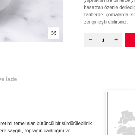
yaprakları ise binlerce y
hasattan özenle derledi
tariflerde, çorbalarda, s
zenginleştirebilirsiniz.
ve İade
timi temel alan bütüncül bir sürdürülebilirlik
re saygılı, toprağın canlılığını ve