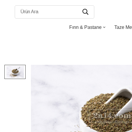
Ürün Ara
Fırın & Pastane
Taze Me
Resim
galerisinin
sonuna
atla