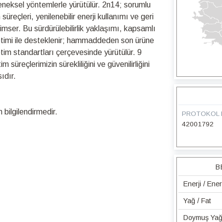
leneksel yöntemlerle yürütülür. 2n14; sorumlu
üreçleri, yenilenebilir enerji kullanımı ve geri
nimser. Bu sürdürülebilirlik yaklaşımı, kapsamlı
netimi ile desteklenir; hammaddeden son ürüne
retim standartları çerçevesinde yürütülür. 9
üreçlerimizin sürekliliğini ve güvenilirliğini
ıdır.
bilgilendirmedir.
PROTOKOL 
42001792
B
Enerji / Ene
Yağ / Fat
Doymuş Yağ 