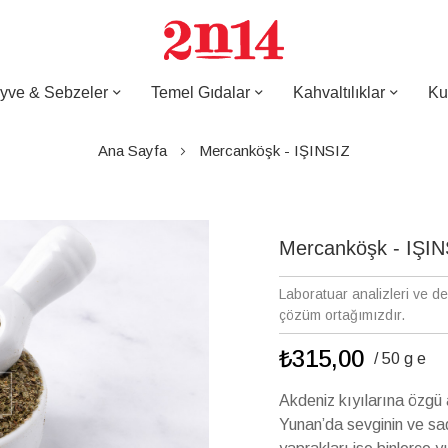
yve & Sebzeler
Temel Gıdalar
Kahvaltılıklar
Ku
Ana Sayfa
Mercanköşk - IŞINSIZ
Mercanköşk - IŞIN
Laboratuar analizleri ve d
çözüm ortağımızdır.
₺315,00
/ 50 g e
Akdeniz kıyılarına özgü 
Yunan’da sevginin ve sad