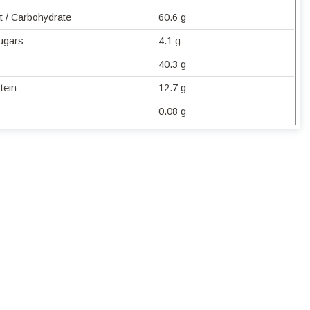
t / Carbohydrate
60.6 g
Sugars
4.1 g
40.3 g
tein
12.7 g
0.08 g