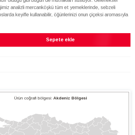
ıldır olduğu gibi bugün de mutfakları süslüyor. Geleneksel
ğimiz analizli mercanköşkü tüm et yemeklerinde, sebzeli
oslarda keyifle kullanabilir, öğünlerinizi onun çiçeksi aromasıyla
Sepete ekle
Ürün coğrafi bölgesi:
Akdeniz Bölgesi