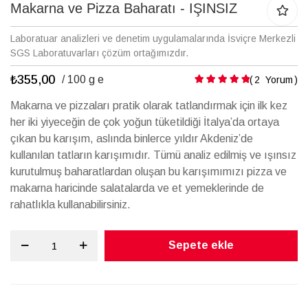
galerisinin
Makarna ve Pizza Baharatı - IŞINSIZ
başına
atla
Laboratuar analizleri ve denetim uygulamalarında İsviçre Merkezli
SGS Laboratuvarları çözüm ortağımızdır.
₺355,00
Puanlama:
/ 100 g e
2
Yorum
Makarna ve pizzaları pratik olarak tatlandırmak için ilk kez
her iki yiyeceğin de çok yoğun tüketildiği İtalya’da ortaya
çıkan bu karışım, aslında binlerce yıldır Akdeniz’de
kullanılan tatların karışımıdır. Tümü analiz edilmiş ve ışınsız
kurutulmuş baharatlardan oluşan bu karışımımızı pizza ve
makarna haricinde salatalarda ve et yemeklerinde de
rahatlıkla kullanabilirsiniz.
Sepete ekle