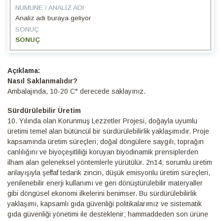
NUMUNE / ANALIZ ADI
Analiz adı buraya geliyor
SONUÇ
SONUÇ
Detaylı
Bilgi
Nasıl Saklanmalıdır?
Ambalajında, 10-20 C° derecede saklayınız.
Sürdürülebilir Üretim
10.⁠ ⁠Yılında olan Korunmuş Lezzetler Projesi, doğayla uyumlu
üretimi temel alan bütüncül bir sürdürülebilirlik yaklaşımıdır. Proje
kapsamında üretim süreçleri; doğal döngülere saygılı, toprağın
canlılığını ve biyoçeşitliliği koruyan biyodinamik prensiplerden
ilham alan geleneksel yöntemlerle yürütülür. 2n14; sorumlu üretim
anlayışıyla şeffaf tedarik zinciri, düşük emisyonlu üretim süreçleri,
yenilenebilir enerji kullanımı ve geri dönüştürülebilir materyaller
gibi döngüsel ekonomi ilkelerini benimser. Bu sürdürülebilirlik
yaklaşımı, kapsamlı gıda güvenliği politikalarımız ve sistematik
gıda güvenliği yönetimi ile desteklenir; hammaddeden son ürüne