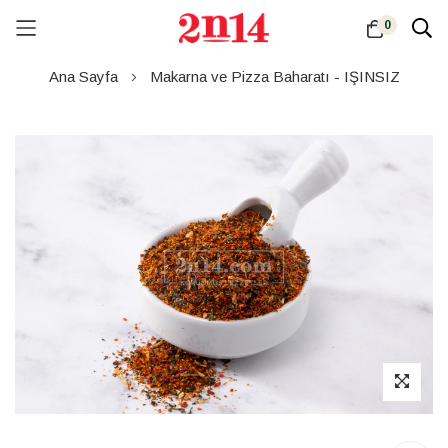
0
Skip
Ana Sayfa
Makarna ve Pizza Baharatı - IŞINSIZ
to
Content
Resim
galerisinin
sonuna
atla
Resim