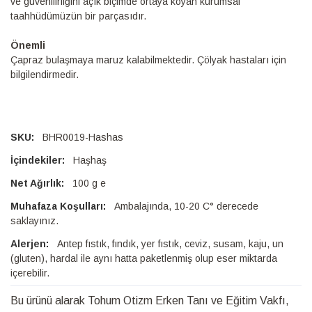
ve güvenilirliğini açık biçimde ortaya koyan kurumsal
taahhüdümüzün bir parçasıdır.
Önemli
Çapraz bulaşmaya maruz kalabilmektedir. Çölyak hastaları için
bilgilendirmedir.
BHR0019-Hashas
Haşhaş
100 g e
Ambalajında, 10-20 C° derecede
saklayınız.
Antep fıstık, fındık, yer fıstık, ceviz, susam, kaju, un
(gluten), hardal ile aynı hatta paketlenmiş olup eser miktarda
içerebilir.
Bu ürünü alarak Tohum Otizm Erken Tanı ve Eğitim Vakfı,