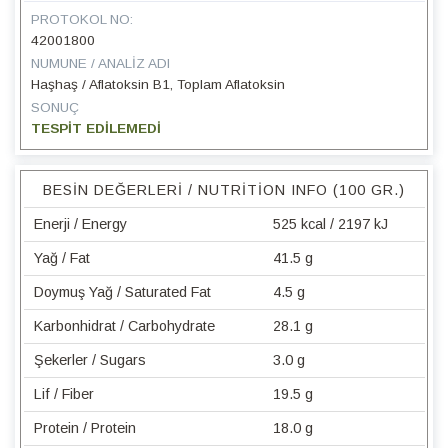
PROTOKOL NO:
42001800
NUMUNE / ANALIZ ADI
Haşhaş / Aflatoksin B1, Toplam Aflatoksin
SONUÇ
TESPİT EDİLEMEDİ
BESIN DEĞERLERI / NUTRITION INFO (100 GR.)
Enerji / Energy
525 kcal / 2197 kJ
Yağ / Fat
41.5 g
Doymuş Yağ / Saturated Fat
4.5 g
Karbonhidrat / Carbohydrate
28.1 g
Şekerler / Sugars
3.0 g
Lif / Fiber
19.5 g
Protein / Protein
18.0 g