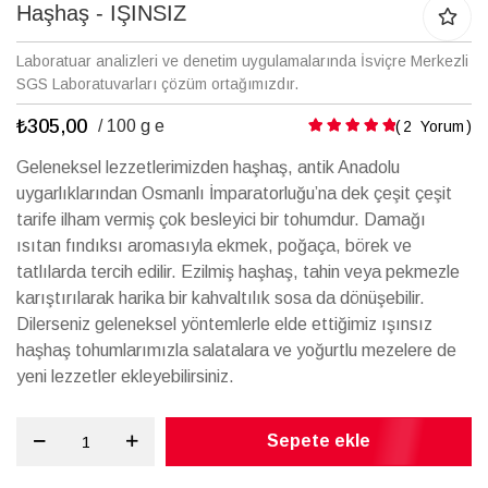
galerisinin
Haşhaş - IŞINSIZ
başına
atla
Laboratuar analizleri ve denetim uygulamalarında İsviçre Merkezli
SGS Laboratuvarları çözüm ortağımızdır.
₺305,00
Puanlama:
/ 100 g e
2
Yorum
Geleneksel lezzetlerimizden haşhaş, antik Anadolu
uygarlıklarından Osmanlı İmparatorluğu’na dek çeşit çeşit
tarife ilham vermiş çok besleyici bir tohumdur. Damağı
ısıtan fındıksı aromasıyla ekmek, poğaça, börek ve
tatlılarda tercih edilir. Ezilmiş haşhaş, tahin veya pekmezle
karıştırılarak harika bir kahvaltılık sosa da dönüşebilir.
Dilerseniz geleneksel yöntemlerle elde ettiğimiz ışınsız
haşhaş tohumlarımızla salatalara ve yoğurtlu mezelere de
yeni lezzetler ekleyebilirsiniz.
Sepete ekle