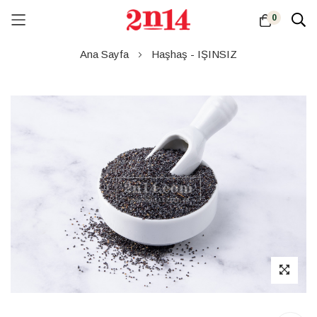
0
Skip
Ana Sayfa
Haşhaş - IŞINSIZ
to
Content
Resim
galerisinin
sonuna
atla
Resim