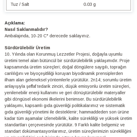
Tuz / Salt
0.03 g
Detaylı
Bilgi
Nasıl Saklanmalıdır?
Ambalajında, 10-20 C° derecede saklayınız.
Sürdürülebilir Üretim
10.⁠ ⁠Yılında olan Korunmuş Lezzetler Projesi, doğayla uyumlu
üretimi temel alan bütüncül bir sürdürülebilirlik yaklaşımıdır. Proje
kapsamında üretim süreçleri; doğal döngülere saygılı, toprağın
canlılığını ve biyoçeşitliliği koruyan biyodinamik prensiplerden
ilham alan geleneksel yöntemlerle yürütülür. 2n14; sorumlu üretim
anlayışıyla şeffaf tedarik zinciri, düşük emisyonlu üretim süreçleri,
yenilenebilir enerji kullanımı ve geri dönüştürülebilir materyaller
gibi döngüsel ekonomi ilkelerini benimser. Bu sürdürülebilirlik
yaklaşımı, kapsamlı gıda güvenliği politikalarımız ve sistematik
gıda güvenliği yönetimi ile desteklenir; hammaddeden son ürüne
kadar tüm aşamalar izlenebilirlik, kalite sürekliliği ve yüksek üretim
standartları çerçevesinde yürütülür. 9 Farklı kalite belgemiz ve
standart dokümantasyonlarımız, üretim süreçlerimizin sürekliliğini