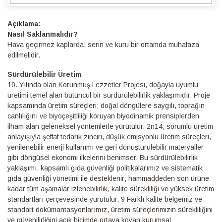
Detaylı
Bilgi
Nasıl Saklanmalıdır?
Hava geçirmez kaplarda, serin ve kuru bir ortamda muhafaza
edilmelidir.
Sürdürülebilir Üretim
10.⁠ ⁠Yılında olan Korunmuş Lezzetler Projesi, doğayla uyumlu
üretimi temel alan bütüncül bir sürdürülebilirlik yaklaşımıdır. Proje
kapsamında üretim süreçleri; doğal döngülere saygılı, toprağın
canlılığını ve biyoçeşitliliği koruyan biyodinamik prensiplerden
ilham alan geleneksel yöntemlerle yürütülür. 2n14; sorumlu üretim
anlayışıyla şeffaf tedarik zinciri, düşük emisyonlu üretim süreçleri,
yenilenebilir enerji kullanımı ve geri dönüştürülebilir materyaller
gibi döngüsel ekonomi ilkelerini benimser. Bu sürdürülebilirlik
yaklaşımı, kapsamlı gıda güvenliği politikalarımız ve sistematik
gıda güvenliği yönetimi ile desteklenir; hammaddeden son ürüne
kadar tüm aşamalar izlenebilirlik, kalite sürekliliği ve yüksek üretim
standartları çerçevesinde yürütülür. 9 Farklı kalite belgemiz ve
standart dokümantasyonlarımız, üretim süreçlerimizin sürekliliğini
ve güvenilirliğini açık biçimde ortaya koyan kurumsal