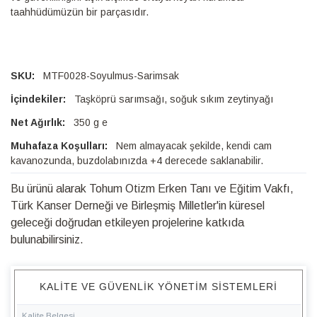
taahhüdümüzün bir parçasıdır.
MTF0028-Soyulmus-Sarimsak
Taşköprü sarımsağı, soğuk sıkım zeytinyağı
350 g e
Nem almayacak şekilde, kendi cam
kavanozunda, buzdolabınızda +4 derecede saklanabilir.
Bu ürünü alarak Tohum Otizm Erken Tanı ve Eğitim Vakfı,
Türk Kanser Derneği ve Birleşmiş Milletler'in küresel
geleceği doğrudan etkileyen projelerine katkıda
bulunabilirsiniz.
KALITE VE GÜVENLIK YÖNETIM SISTEMLERI
Kalite Belgesi