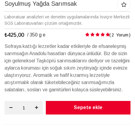
galerisinin
Soyulmuş Yağda Sarımsak
başına
atla
Laboratuar analizleri ve denetim uygulamalarında İsviçre Merkezli
SGS Laboratuvarları çözüm ortağımızdır.
₺425,00
Puanlama:
/ 350 g e
2
Yorum
Sofraya kattığı lezzetler kadar etkileriyle de efsaneleşmiş
sarımsağın Anadolu hasatları dünyaca ünlüdür. Biz de sizin
için geleneksel Taşköprü sarımsaklarını derliyor ve tazeliğini
aylarca koruması için soğuk sıkım zeytinyağı içinde evinize
ulaştırıyoruz. Aromatik ve hafif kızarmış lezzetiyle
atıştırmalık olarak tüketebileceğiniz sarımsağımızla
salataları, sosları ve garnitürleri kolayca süsleyebilirsiniz.
Sepete ekle