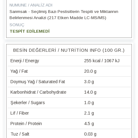
NUMUNE / ANALIZ ADI
Sarımsak - Seçilmiş Bazı Pestisitlerin Tespiti ve Miktarının
Belirlenmesi Analizi (217 Etken Madde LC-MS/MS)
SONUÇ
TESPİT EDİLEMEDİ
BESIN DEĞERLERI / NUTRITION INFO (100 GR.)
Enerji / Energy
255 kcal / 1067 kJ
Yağ / Fat
20.0 g
Doymuş Yağ / Saturated Fat
3.0 g
Karbonhidrat / Carbohydrate
14.0 g
Şekerler / Sugars
1.0 g
Lif / Fiber
2.1 g
Protein / Protein
4.5 g
Tuz / Salt
0.03 g