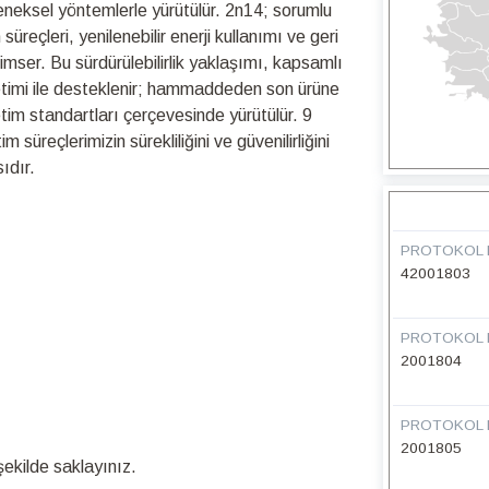
leneksel yöntemlerle yürütülür. 2n14; sorumlu
üreçleri, yenilenebilir enerji kullanımı ve geri
nimser. Bu sürdürülebilirlik yaklaşımı, kapsamlı
netimi ile desteklenir; hammaddeden son ürüne
retim standartları çerçevesinde yürütülür. 9
üreçlerimizin sürekliliğini ve güvenilirliğini
ıdır.
PROTOKOL 
42001803
PROTOKOL 
2001804
PROTOKOL 
2001805
ekilde saklayınız.