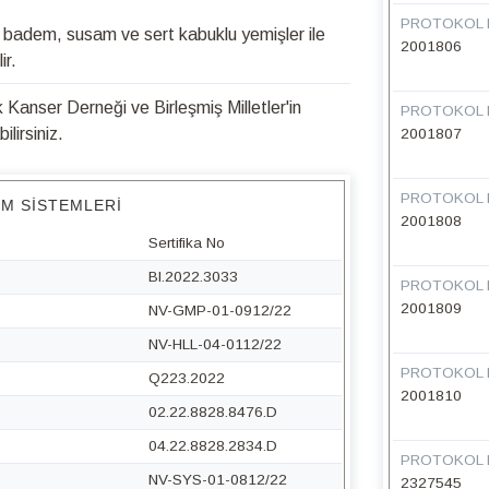
PROTOKOL 
z, badem, susam ve sert kabuklu yemişler ile
2001806
ir.
Kanser Derneği ve Birleşmiş Milletler'in
PROTOKOL 
lirsiniz.
2001807
PROTOKOL 
IM SISTEMLERI
2001808
Sertifika No
BI.2022.3033
PROTOKOL 
2001809
NV-GMP-01-0912/22
NV-HLL-04-0112/22
PROTOKOL 
Q223.2022
2001810
02.22.8828.8476.D
04.22.8828.2834.D
PROTOKOL 
NV-SYS-01-0812/22
2327545