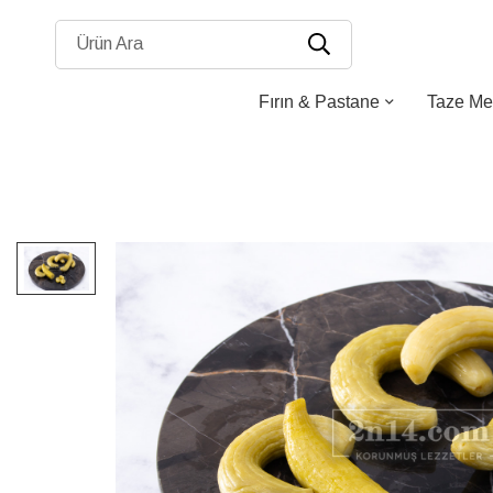
Ürün Ara
Fırın & Pastane
Taze Me
Resim
galerisinin
sonuna
atla