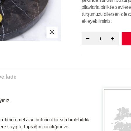
şeklinde sunulan bu tur
pilavlarla birlikte sevil
turşumuzu dilerseniz lezz
ekleyebilirsiniz.
ve İade
yınız.
timi temel alan bütüncül bir sürdürülebilirlik
re saygılı, toprağın canlılığını ve