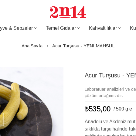
yve & Sebzeler
Temel Gıdalar
Kahvaltılıklar
Ku
Ana Sayfa
Acur Turşusu - YENI MAHSUL
Acur Turşusu - Y
Laboratuar analizleri ve d
çözüm ortağımızdır.
₺535,00
/ 500 g e
Anadolu ve Akdeniz mutfa
sıklıkla turşu halinde t