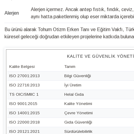
Alerjen içermez. Ancak antep fıstık, fındık, cevi
Alerjen
aynı hatta paketlenmiş olup eser miktarda içerebil
Bu ürünü alarak Tohum Otizm Erken Tanı ve Eğitim Vakfı, Türk 
küresel geleceği doğrudan etkileyen projelerine katkıda bulunabi
KALITE VE GÜVENLIK YÖNET
Kalite Belgesi
Tanım
ISO 27001:2013
Bilgi Güvenliği
ISO 22716:2013
İyi Üretim
TS OIC/SMIIC 1
Helal Gıda
ISO 9001:2015
Kalite Yönetimi
ISO 14001:2015
Çevre Yönetimi
ISO 22000:2018
Gıda Güvenliği
ISO 20121:2021
Sürdürülebilirlik