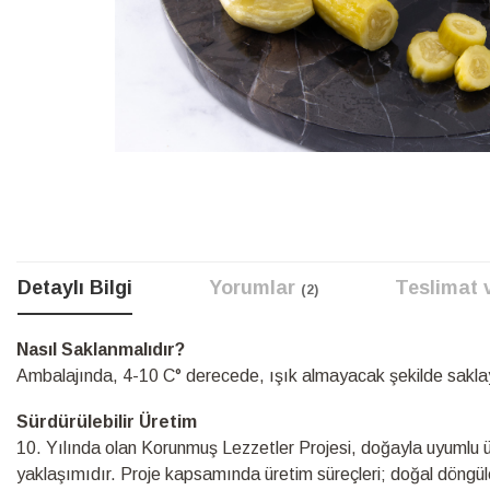
Resim
galerisinin
başına
atla
Detaylı Bilgi
Yorumlar
Teslimat 
2
Detaylı
Nasıl Saklanmalıdır?
Bilgi
Ambalajında, 4-10 C° derecede, ışık almayacak şekilde sakla
Sürdürülebilir Üretim
10.⁠ ⁠Yılında olan Korunmuş Lezzetler Projesi, doğayla uyumlu üre
yaklaşımıdır. Proje kapsamında üretim süreçleri; doğal döngüle