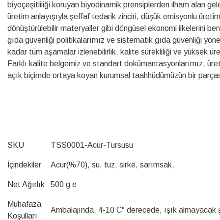
biyoçeşitliliği koruyan biyodinamik prensiplerden ilham alan ge
üretim anlayışıyla şeffaf tedarik zinciri, düşük emisyonlu üretim s
dönüştürülebilir materyaller gibi döngüsel ekonomi ilkelerini be
gıda güvenliği politikalarımız ve sistematik gıda güvenliği yö
kadar tüm aşamalar izlenebilirlik, kalite sürekliliği ve yüksek ü
Farklı kalite belgemiz ve standart dokümantasyonlarımız, üretim s
açık biçimde ortaya koyan kurumsal taahhüdümüzün bir parças
SKU
TSS0001-Acur-Tursusu
İçindekiler
Acur(%70), su, tuz, sirke, sarımsak,
Net Ağırlık
500 g e
Muhafaza
Ambalajında, 4-10 C° derecede, ışık almayacak ş
Koşulları