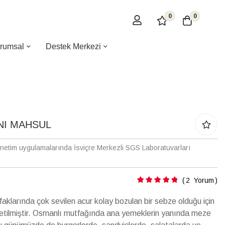
0
0
rumsal
Destek Merkezi
ENI MAHSUL
enetim uygulamalarında İsviçre Merkezli SGS Laboratuvarları
Puanlama:
2
Yorum
klarında çok sevilen acur kolay bozulan bir sebze olduğu için
üketilmiştir. Osmanlı mutfağında ana yemeklerin yanında meze