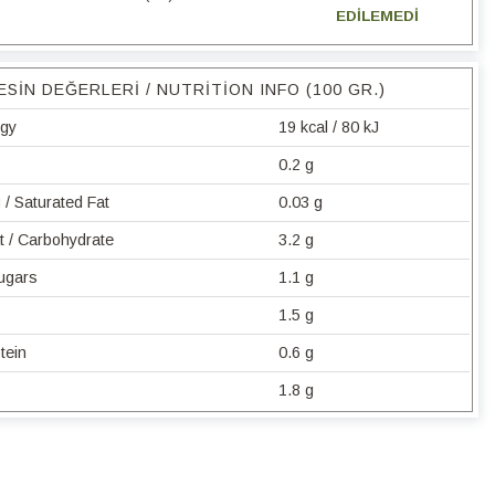
EDİLEMEDİ
ESIN DEĞERLERI / NUTRITION INFO (100 GR.)
rgy
19 kcal / 80 kJ
0.2 g
/ Saturated Fat
0.03 g
t / Carbohydrate
3.2 g
Sugars
1.1 g
1.5 g
tein
0.6 g
1.8 g