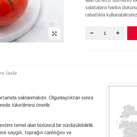
alan bu leziz domates e
salatalara harika dokunu
rahatlıkla kullanabilirsiniz
ve İade
ortamda saklanmalıdır. Olgunlaştıktan sonra
ede tüketilmesi önerilir.
timi temel alan bütüncül bir sürdürülebilirlik
re saygılı, toprağın canlılığını ve