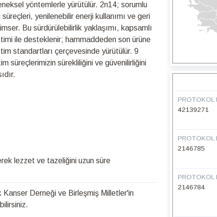
leneksel yöntemlerle yürütülür. 2n14; sorumlu
üreçleri, yenilenebilir enerji kullanımı ve geri
nimser. Bu sürdürülebilirlik yaklaşımı, kapsamlı
netimi ile desteklenir; hammaddeden son ürüne
retim standartları çerçevesinde yürütülür. 9
üreçlerimizin sürekliliğini ve güvenilirliğini
ıdır.
PROTOKOL 
42139271
PROTOKOL 
2146785
k lezzet ve tazeliğini uzun süre
PROTOKOL 
2146784
Kanser Derneği ve Birleşmiş Milletler'in
lirsiniz.