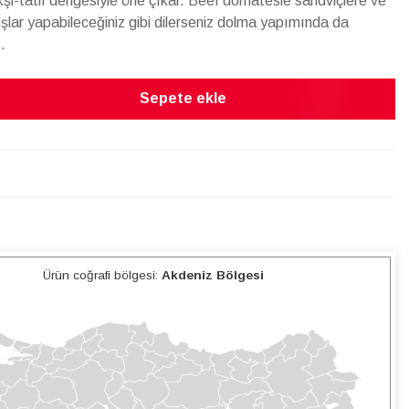
kşi-tatlı dengesiyle öne çıkar. Beef domatesle sandviçlere ve
şlar yapabileceğiniz gibi dilerseniz dolma yapımında da
.
Sepete ekle
Ürün coğrafi bölgesi:
Akdeniz Bölgesi