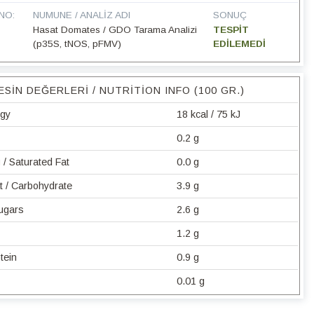
NO:
NUMUNE / ANALIZ ADI
SONUÇ
Hasat Domates / GDO Tarama Analizi
TESPİT
(p35S, tNOS, pFMV)
EDİLEMEDİ
ESIN DEĞERLERI / NUTRITION INFO (100 GR.)
rgy
18 kcal / 75 kJ
0.2 g
/ Saturated Fat
0.0 g
t / Carbohydrate
3.9 g
Sugars
2.6 g
1.2 g
tein
0.9 g
0.01 g