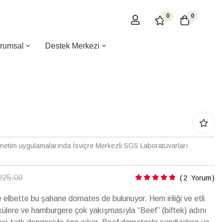
0
0
rumsal
Destek Merkezi
enetim uygulamalarında İsviçre Merkezli SGS Laboratuvarları
Puanlama:
225,00
2
Yorum
e elbette bu şahane domates de bulunuyor. Hem iriliği ve etli
ülere ve hamburgere çok yakışmasıyla “Beef” (biftek) adını