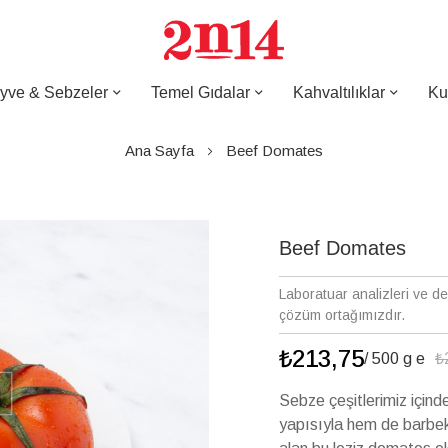
yve & Sebzeler
Temel Gıdalar
Kahvaltılıklar
Ku
Ana Sayfa
Beef Domates
Beef Domates
Laboratuar analizleri ve d
çözüm ortağımızdır.
₺213,75
/ 500 g e
₺
Sebze çeşitlerimiz içind
yapısıyla hem de barbek