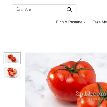
Ürün Ara
Fırın & Pastane
Taze Me
Resim
galerisinin
sonuna
atla