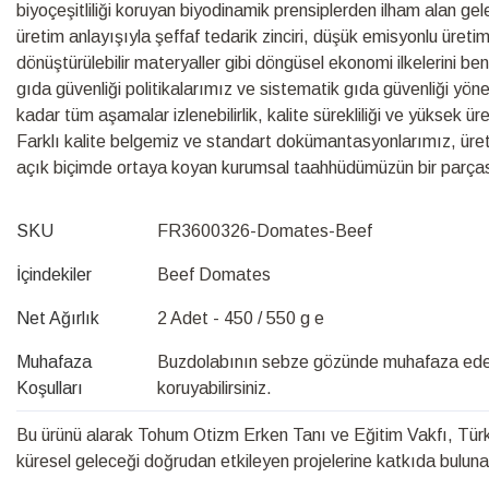
biyoçeşitliliği koruyan biyodinamik prensiplerden ilham alan ge
üretim anlayışıyla şeffaf tedarik zinciri, düşük emisyonlu üretim s
dönüştürülebilir materyaller gibi döngüsel ekonomi ilkelerini be
gıda güvenliği politikalarımız ve sistematik gıda güvenliği yö
kadar tüm aşamalar izlenebilirlik, kalite sürekliliği ve yüksek ü
Farklı kalite belgemiz ve standart dokümantasyonlarımız, üretim s
açık biçimde ortaya koyan kurumsal taahhüdümüzün bir parças
SKU
FR3600326-Domates-Beef
İçindekiler
Beef Domates
Net Ağırlık
2 Adet - 450 / 550 g e
Muhafaza
Buzdolabının sebze gözünde muhafaza edere
Koşulları
koruyabilirsiniz.
Bu ürünü alarak Tohum Otizm Erken Tanı ve Eğitim Vakfı, Türk 
küresel geleceği doğrudan etkileyen projelerine katkıda bulunabi