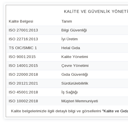
KALITE VE GÜVENLIK YÖNET
Kalite Belgesi
Tanım
ISO 27001:2013
Bilgi Güvenliği
ISO 22716:2013
İyi Üretim
TS OIC/SMIIC 1
Helal Gıda
ISO 9001:2015
Kalite Yönetimi
ISO 14001:2015
Çevre Yönetimi
ISO 22000:2018
Gıda Güvenliği
ISO 20121:2021
Sürdürülebilirlik
ISO 45001:2018
İş Sağlığı
ISO 10002:2018
Müşteri Memnuniyeti
Kalite belgelerimizle ilgili detaylı bilgi ve görsellerini
"Kalite ve Gıd