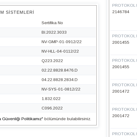
PROTOKOL 
2146784
IM SISTEMLERI
Sertifika No
BI.2022.3033
PROTOKOL 
NV-GMP-01-0912/22
2001455
NV-HLL-04-0112/22
PROTOKOL 
Q223.2022
2001455
02.22.8828.8476.D
04.22.8828.2834.D
PROTOKOL 
NV-SYS-01-0812/22
2001472
1.832.022
C096.2022
PROTOKOL 
2001472
a Güvenliği Politikamız"
bölümünde bulabilirsiniz.
PROTOKOL 