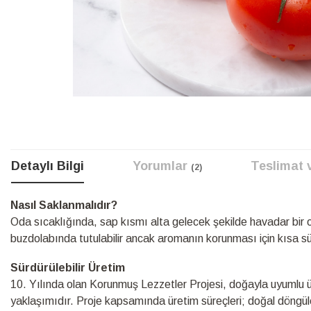
Resim
galerisinin
başına
atla
Detaylı Bilgi
Yorumlar
Teslimat 
2
Detaylı
Nasıl Saklanmalıdır?
Bilgi
Oda sıcaklığında, sap kısmı alta gelecek şekilde havadar bir 
buzdolabında tutulabilir ancak aromanın korunması için kısa sür
Sürdürülebilir Üretim
10.⁠ ⁠Yılında olan Korunmuş Lezzetler Projesi, doğayla uyumlu üre
yaklaşımıdır. Proje kapsamında üretim süreçleri; doğal döngüle