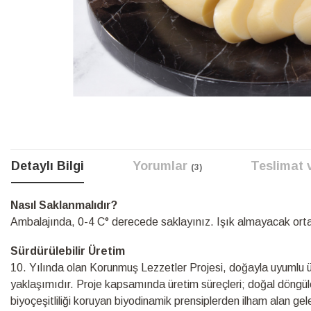
Resim
galerisinin
başına
atla
Detaylı Bilgi
Yorumlar
Teslimat 
3
Detaylı
Nasıl Saklanmalıdır?
Bilgi
Ambalajında, 0-4 C° derecede saklayınız. Işık almayacak or
Sürdürülebilir Üretim
10.⁠ ⁠Yılında olan Korunmuş Lezzetler Projesi, doğayla uyumlu üre
yaklaşımıdır. Proje kapsamında üretim süreçleri; doğal döngüle
biyoçeşitliliği koruyan biyodinamik prensiplerden ilham alan ge