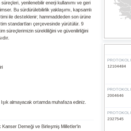
üreçleri, yenilenebilir enerji kullanımı ve geri
nimser. Bu sürdürülebilirlik yaklaşımı, kapsamlı
netimi ile desteklenir; hammaddeden son ürüne
retim standartları çerçevesinde yürütülür. 9
üreçlerimizin sürekliliğini ve güvenilirliğini
ıdır.
PROTOKOL 
12104484
ri
PROTOKOL 
2004646
. Işık almayacak ortamda muhafaza ediniz.
PROTOKOL 
2327545
Kanser Derneği ve Birleşmiş Milletler'in