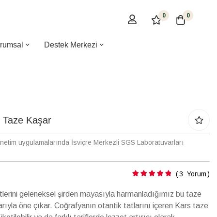
0
0
rumsal
Destek Merkezi
s Taze Kaşar
enetim uygulamalarında İsviçre Merkezli SGS Laboratuvarları
Puanlama:
3
Yorum
ütlerini geleneksel şirden mayasıyla harmanladığımız bu taze
ıyla öne çıkar. Coğrafyanın otantik tatlarını içeren Kars taze