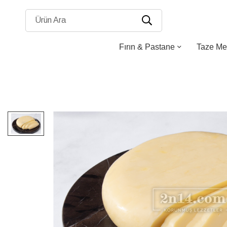
Ürün Ara
Fırın & Pastane
Taze Me
Resim
galerisinin
sonuna
atla