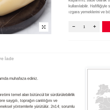
kaşarımız sade olarak tüke
kullanılabilir. Hafifliğiy
ızgara yemeklerini ve bör
ve İade
tamda muhafaza ediniz.
timi temel alan bütüncül bir sürdürülebilirlik
re saygılı, toprağın canlılığını ve
leneksel yöntemlerle yürütülür. 2n14; sorumlu