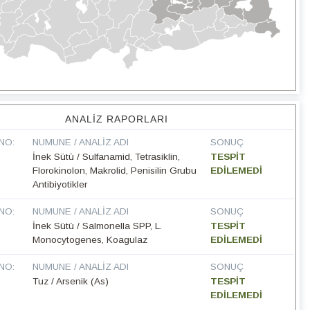
ANALIZ RAPORLARI
NO:
NUMUNE / ANALIZ ADI
SONUÇ
İnek Sütü / Sulfanamid, Tetrasiklin,
TESPİT
Florokinolon, Makrolid, Penisilin Grubu
EDİLEMEDİ
Antibiyotikler
NO:
NUMUNE / ANALIZ ADI
SONUÇ
İnek Sütü / Salmonella SPP, L.
TESPİT
Monocytogenes, Koagulaz
EDİLEMEDİ
NO:
NUMUNE / ANALIZ ADI
SONUÇ
Tuz / Arsenik (As)
TESPİT
EDİLEMEDİ