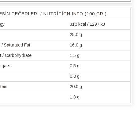
ESIN DEĞERLERI / NUTRITION INFO (100 GR.)
rgy
310 kcal / 1297 kJ
25.0 g
/ Saturated Fat
16.0 g
t / Carbohydrate
1.5 g
Sugars
0.5 g
0.0 g
tein
20.0 g
1.8 g