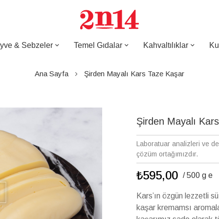
yve & Sebzeler
Temel Gıdalar
Kahvaltılıklar
Ku
Ana Sayfa
Şirden Mayalı Kars Taze Kaşar
Şirden Mayalı Kar
Laboratuar analizleri ve d
çözüm ortağımızdır.
₺595,00
/ 500 g e
Kars’ın özgün lezzetli s
kaşar kremamsı aromalar