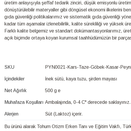
üretim anlayışıyla şeffaf tedarik zinciri, düşük emisyonlu üretim s
dönüştürülebilir materyaller gibi döngüsel ekonomi ilkelerini be
gıda güvenliği politikalarımız ve sistematik gıda güvenliği yö
kadar tüm aşamalar izlenebilirlik, kalite sürekliliği ve yüksek ü
Farklı kalite belgemiz ve standart dokümantasyonlarımız, üretim s
açık biçimde ortaya koyan kurumsal taahhüdümüzün bir parças
SKU
PYN0021-Kars-Taze-Göbek-Kasar-Peyni
İçindekiler
İnek sütü, kaya tuzu, şirden mayası
Net Ağırlık
500 g e
Muhafaza Koşulları
Ambalajında, 0-4 C° derecede saklayınız
Alerjen
Süt (Laktoz) içerir.
Bu ürünü alarak Tohum Otizm Erken Tanı ve Eğitim Vakfı, Türk 