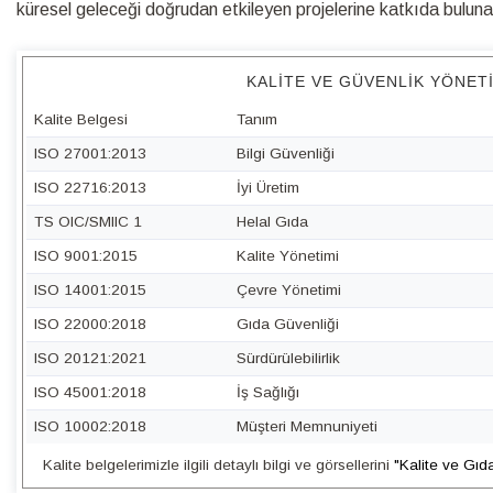
küresel geleceği doğrudan etkileyen projelerine katkıda bulunabi
KALITE VE GÜVENLIK YÖNET
Kalite Belgesi
Tanım
ISO 27001:2013
Bilgi Güvenliği
ISO 22716:2013
İyi Üretim
TS OIC/SMIIC 1
Helal Gıda
ISO 9001:2015
Kalite Yönetimi
ISO 14001:2015
Çevre Yönetimi
ISO 22000:2018
Gıda Güvenliği
ISO 20121:2021
Sürdürülebilirlik
ISO 45001:2018
İş Sağlığı
ISO 10002:2018
Müşteri Memnuniyeti
Kalite belgelerimizle ilgili detaylı bilgi ve görsellerini
"Kalite ve Gıd