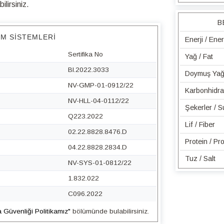
lirsiniz.
B
IM SISTEMLERI
Enerji / Ene
Sertifika No
Yağ / Fat
BI.2022.3033
Doymuş Yağ 
NV-GMP-01-0912/22
Karbonhidra
NV-HLL-04-0112/22
Şekerler / 
Q223.2022
Lif / Fiber
02.22.8828.8476.D
Protein / Pro
04.22.8828.2834.D
Tuz / Salt
NV-SYS-01-0812/22
1.832.022
C096.2022
a Güvenliği Politikamız"
bölümünde bulabilirsiniz.