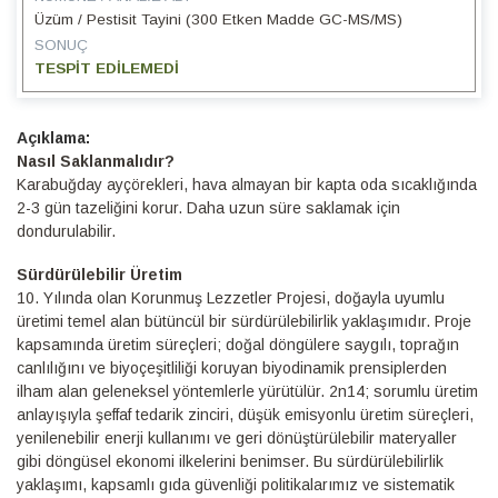
Üzüm / Pestisit Tayini (300 Etken Madde GC-MS/MS)
SONUÇ
TESPİT EDİLEMEDİ
Detaylı
Bilgi
Nasıl Saklanmalıdır?
Karabuğday ayçörekleri, hava almayan bir kapta oda sıcaklığında
2-3 gün tazeliğini korur. Daha uzun süre saklamak için
dondurulabilir.
Sürdürülebilir Üretim
10.⁠ ⁠Yılında olan Korunmuş Lezzetler Projesi, doğayla uyumlu
üretimi temel alan bütüncül bir sürdürülebilirlik yaklaşımıdır. Proje
kapsamında üretim süreçleri; doğal döngülere saygılı, toprağın
canlılığını ve biyoçeşitliliği koruyan biyodinamik prensiplerden
ilham alan geleneksel yöntemlerle yürütülür. 2n14; sorumlu üretim
anlayışıyla şeffaf tedarik zinciri, düşük emisyonlu üretim süreçleri,
yenilenebilir enerji kullanımı ve geri dönüştürülebilir materyaller
gibi döngüsel ekonomi ilkelerini benimser. Bu sürdürülebilirlik
yaklaşımı, kapsamlı gıda güvenliği politikalarımız ve sistematik