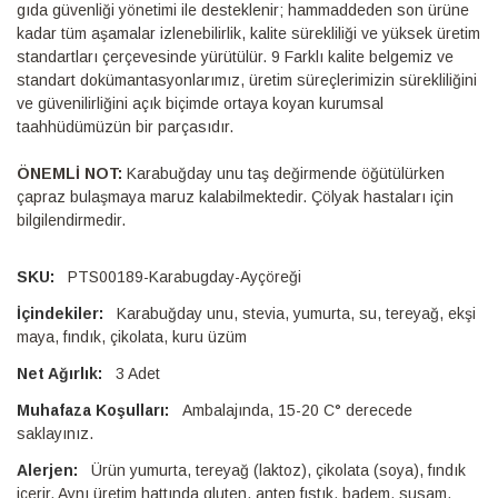
gıda güvenliği yönetimi ile desteklenir; hammaddeden son ürüne
kadar tüm aşamalar izlenebilirlik, kalite sürekliliği ve yüksek üretim
standartları çerçevesinde yürütülür. 9 Farklı kalite belgemiz ve
standart dokümantasyonlarımız, üretim süreçlerimizin sürekliliğini
ve güvenilirliğini açık biçimde ortaya koyan kurumsal
taahhüdümüzün bir parçasıdır.
ÖNEMLİ NOT:
Karabuğday unu taş değirmende öğütülürken
çapraz bulaşmaya maruz kalabilmektedir. Çölyak hastaları için
bilgilendirmedir.
PTS00189-Karabugday-Ayçöreği
Karabuğday unu, stevia, yumurta, su, tereyağ, ekşi
maya, fındık, çikolata, kuru üzüm
3 Adet
Ambalajında, 15-20 C° derecede
saklayınız.
Ürün yumurta, tereyağ (laktoz), çikolata (soya), fındık
içerir. Aynı üretim hattında gluten, antep fıstık, badem, susam,