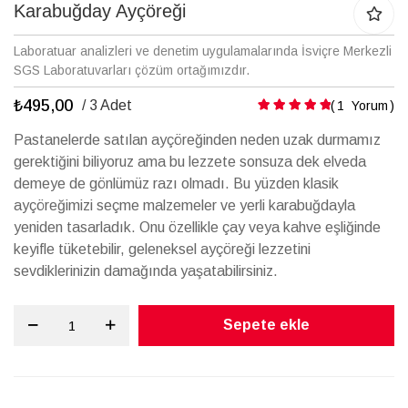
galerisinin
Karabuğday Ayçöreği
başına
atla
Laboratuar analizleri ve denetim uygulamalarında İsviçre Merkezli
SGS Laboratuvarları çözüm ortağımızdır.
₺495,00
Puanlama:
/ 3 Adet
1
Yorum
Pastanelerde satılan ayçöreğinden neden uzak durmamız
gerektiğini biliyoruz ama bu lezzete sonsuza dek elveda
demeye de gönlümüz razı olmadı. Bu yüzden klasik
ayçöreğimizi seçme malzemeler ve yerli karabuğdayla
yeniden tasarladık. Onu özellikle çay veya kahve eşliğinde
keyifle tüketebilir, geleneksel ayçöreği lezzetini
sevdiklerinizin damağında yaşatabilirsiniz.
Sepete ekle