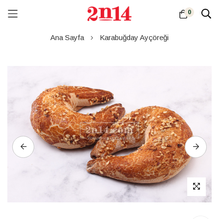
0
Skip
Ana Sayfa
Karabuğday Ayçöreği
to
Content
Resim
galerisinin
sonuna
atla
Resim