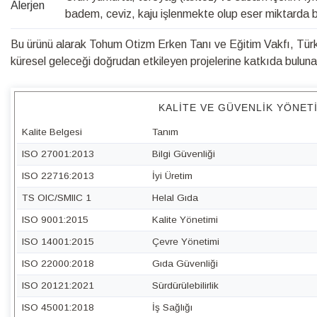
Alerjen
badem, ceviz, kaju işlenmekte olup eser miktarda bu 
Bu ürünü alarak Tohum Otizm Erken Tanı ve Eğitim Vakfı, Türk 
küresel geleceği doğrudan etkileyen projelerine katkıda bulunabi
KALITE VE GÜVENLIK YÖNET
Kalite Belgesi
Tanım
ISO 27001:2013
Bilgi Güvenliği
ISO 22716:2013
İyi Üretim
TS OIC/SMIIC 1
Helal Gıda
ISO 9001:2015
Kalite Yönetimi
ISO 14001:2015
Çevre Yönetimi
ISO 22000:2018
Gıda Güvenliği
ISO 20121:2021
Sürdürülebilirlik
ISO 45001:2018
İş Sağlığı