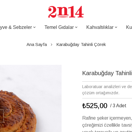
yve & Sebzeler
Temel Gıdalar
Kahvaltılıklar
Ku
Ana Sayfa
Karabuğday Tahinli Çörek
Karabuğday Tahinl
Laboratuar analizleri ve d
çözüm ortağımızdır.
₺525,00
/ 3 Adet
Rafine şeker içermeyen, 
çöreğimizi özellikle tav