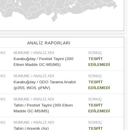
ANALIZ RAPORLARI
NO:
NUMUNE / ANALIZ ADI
SONUÇ
Karabuğday / Pestisit Tayini (300
TESPİT
Etken Madde GC-MS/MS)
EDİLEMEDİ
NO:
NUMUNE / ANALIZ ADI
SONUÇ
Karabuğday / GDO Tarama Analizi
TESPİT
(p35S, tNOS, pFMV)
EDİLEMEDİ
NO:
NUMUNE / ANALIZ ADI
SONUÇ
Tahin / Pestisit Tayini (300 Etken
TESPİT
Madde GC-MS/MS)
EDİLEMEDİ
NO:
NUMUNE / ANALIZ ADI
SONUÇ
Tahin / Arsenik (As)
TESPİT