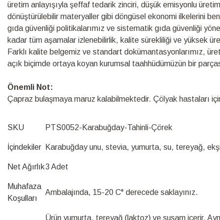
üretim anlayışıyla şeffaf tedarik zinciri, düşük emisyonlu üretim s
dönüştürülebilir materyaller gibi döngüsel ekonomi ilkelerini be
gıda güvenliği politikalarımız ve sistematik gıda güvenliği yö
kadar tüm aşamalar izlenebilirlik, kalite sürekliliği ve yüksek ü
Farklı kalite belgemiz ve standart dokümantasyonlarımız, üretim s
açık biçimde ortaya koyan kurumsal taahhüdümüzün bir parças
Önemli Not:
Çapraz bulaşmaya maruz kalabilmektedir. Çölyak hastaları için 
SKU
PTS0052-Karabuğday-Tahinli-Çörek
İçindekiler
Karabuğday unu, stevia, yumurta, su, tereyağ, ekş
Net Ağırlık
3 Adet
Muhafaza
Ambalajında, 15-20 C° derecede saklayınız.
Koşulları
Ürün yumurta, tereyağ (laktoz) ve susam içerir. Aynı