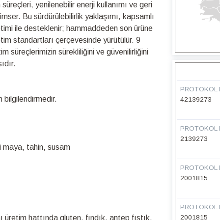
üreçleri, yenilenebilir enerji kullanımı ve geri
nimser. Bu sürdürülebilirlik yaklaşımı, kapsamlı
netimi ile desteklenir; hammaddeden son ürüne
retim standartları çerçevesinde yürütülür. 9
üreçlerimizin sürekliliğini ve güvenilirliğini
ıdır.
PROTOKOL 
bilgilendirmedir.
42139273
PROTOKOL 
2139273
i maya, tahin, susam
PROTOKOL 
2001815
PROTOKOL 
 üretim hattında gluten, fındık, antep fıstık,
2001815