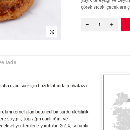
yayık tereyağı ve zeyti
çörek sıcak içeceklere ç
ve İade
 daha uzun süre için buzdolabında muhafaza
timi temel alan bütüncül bir sürdürülebilirlik
re saygılı, toprağın canlılığını ve
leneksel yöntemlerle yürütülür. 2n14; sorumlu