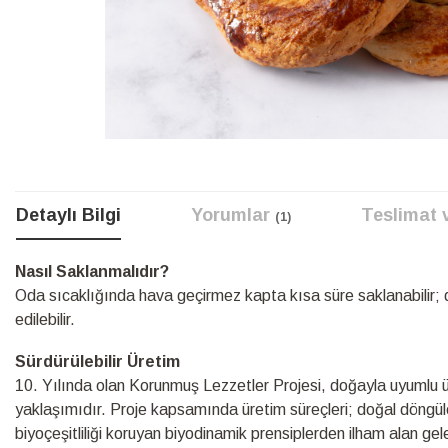
Resim
galerisinin
başına
Detaylı Bilgi
Yorumlar
Teslimat 
1
atla
Detaylı
Nasıl Saklanmalıdır?
Bilgi
Oda sıcaklığında hava geçirmez kapta kısa süre saklanabilir;
edilebilir.
Sürdürülebilir Üretim
10.⁠ ⁠Yılında olan Korunmuş Lezzetler Projesi, doğayla uyumlu üre
yaklaşımıdır. Proje kapsamında üretim süreçleri; doğal döngüle
biyoçeşitliliği koruyan biyodinamik prensiplerden ilham alan ge