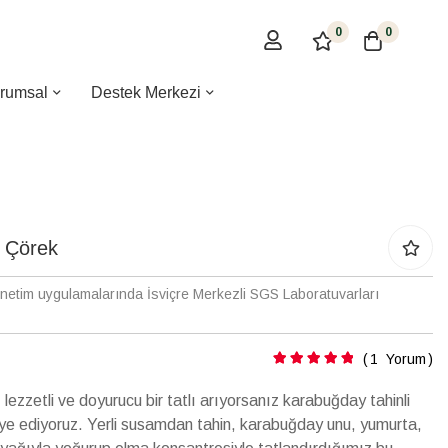
0
0
rumsal
Destek Merkezi
i Çörek
enetim uygulamalarında İsviçre Merkezli SGS Laboratuvarları
Puanlama:
1
Yorum
lezzetli ve doyurucu bir tatlı arıyorsanız karabuğday tahinli
siye ediyoruz. Yerli susamdan tahin, karabuğday unu, yumurta,