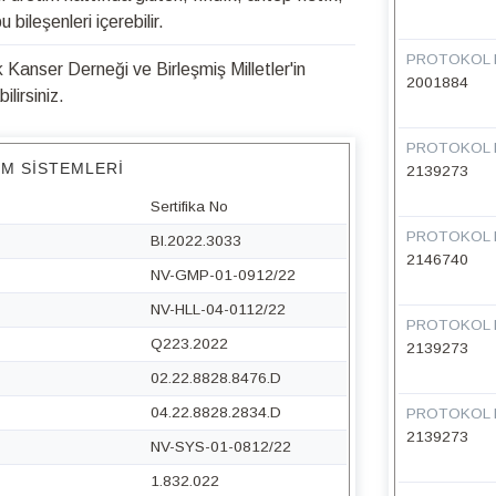
bileşenleri içerebilir.
PROTOKOL 
Kanser Derneği ve Birleşmiş Milletler'in
2001884
lirsiniz.
PROTOKOL 
IM SISTEMLERI
2139273
Sertifika No
PROTOKOL 
BI.2022.3033
2146740
NV-GMP-01-0912/22
NV-HLL-04-0112/22
PROTOKOL 
Q223.2022
2139273
02.22.8828.8476.D
04.22.8828.2834.D
PROTOKOL 
2139273
NV-SYS-01-0812/22
1.832.022