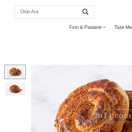
Ürün Ara
Fırın & Pastane
Taze Me
Resim
galerisinin
sonuna
atla