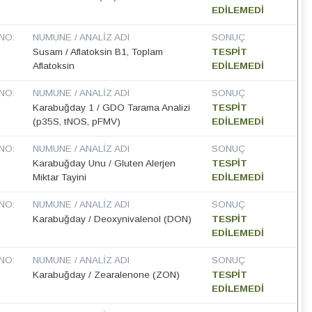
EDİLEMEDİ
NO:
NUMUNE / ANALIZ ADI
SONUÇ
Susam / Aflatoksin B1, Toplam
TESPİT
Aflatoksin
EDİLEMEDİ
NO:
NUMUNE / ANALIZ ADI
SONUÇ
Karabuğday 1 / GDO Tarama Analizi
TESPİT
(p35S, tNOS, pFMV)
EDİLEMEDİ
NO:
NUMUNE / ANALIZ ADI
SONUÇ
Karabuğday Unu / Gluten Alerjen
TESPİT
Miktar Tayini
EDİLEMEDİ
NO:
NUMUNE / ANALIZ ADI
SONUÇ
Karabuğday / Deoxynivalenol (DON)
TESPİT
EDİLEMEDİ
NO:
NUMUNE / ANALIZ ADI
SONUÇ
Karabuğday / Zearalenone (ZON)
TESPİT
EDİLEMEDİ