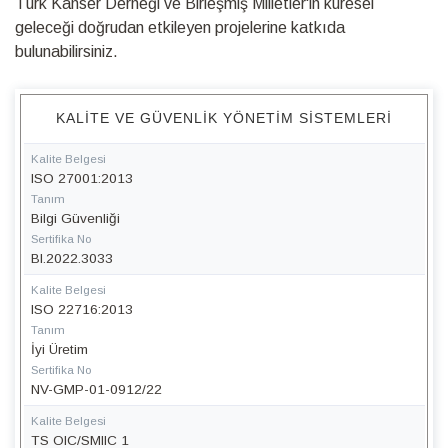
Türk Kanser Derneği ve Birleşmiş Milletler'in küresel
geleceği doğrudan etkileyen projelerine katkıda
bulunabilirsiniz.
KALITE VE GÜVENLIK YÖNETIM SISTEMLERI
Kalite Belgesi
ISO 27001:2013
Tanım
Bilgi Güvenliği
Sertifika No
BI.2022.3033
Kalite Belgesi
ISO 22716:2013
Tanım
İyi Üretim
Sertifika No
NV-GMP-01-0912/22
Kalite Belgesi
TS OIC/SMIIC 1