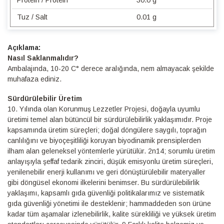
Tuz / Salt
0.01 g
Detaylı
Bilgi
Nasıl Saklanmalıdır?
Ambalajında, 10-20 C° derece aralığında, nem almayacak şekilde
muhafaza ediniz.
Sürdürülebilir Üretim
10.⁠ ⁠Yılında olan Korunmuş Lezzetler Projesi, doğayla uyumlu
üretimi temel alan bütüncül bir sürdürülebilirlik yaklaşımıdır. Proje
kapsamında üretim süreçleri; doğal döngülere saygılı, toprağın
canlılığını ve biyoçeşitliliği koruyan biyodinamik prensiplerden
ilham alan geleneksel yöntemlerle yürütülür. 2n14; sorumlu üretim
anlayışıyla şeffaf tedarik zinciri, düşük emisyonlu üretim süreçleri,
yenilenebilir enerji kullanımı ve geri dönüştürülebilir materyaller
gibi döngüsel ekonomi ilkelerini benimser. Bu sürdürülebilirlik
yaklaşımı, kapsamlı gıda güvenliği politikalarımız ve sistematik
gıda güvenliği yönetimi ile desteklenir; hammaddeden son ürüne
kadar tüm aşamalar izlenebilirlik, kalite sürekliliği ve yüksek üretim