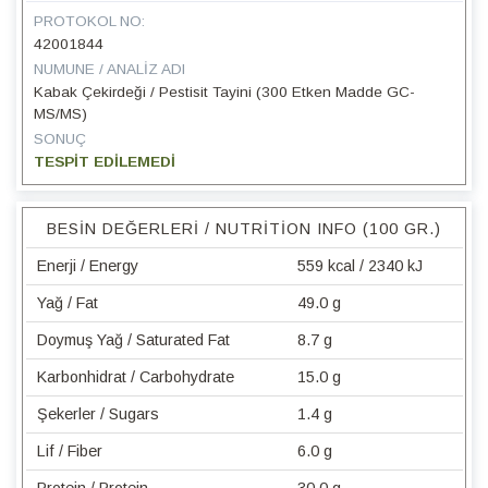
PROTOKOL NO:
42001844
NUMUNE / ANALIZ ADI
Kabak Çekirdeği / Pestisit Tayini (300 Etken Madde GC-
MS/MS)
SONUÇ
TESPİT EDİLEMEDİ
BESIN DEĞERLERI / NUTRITION INFO (100 GR.)
Enerji / Energy
559 kcal / 2340 kJ
Yağ / Fat
49.0 g
Doymuş Yağ / Saturated Fat
8.7 g
Karbonhidrat / Carbohydrate
15.0 g
Şekerler / Sugars
1.4 g
Lif / Fiber
6.0 g
Protein / Protein
30.0 g