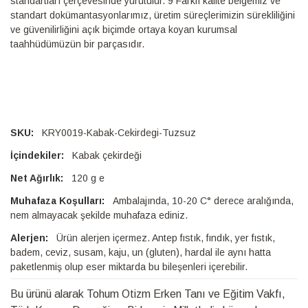
standartları çerçevesinde yürütülür. 9 Farklı kalite belgemiz ve
standart dokümantasyonlarımız, üretim süreçlerimizin sürekliliğini
ve güvenilirliğini açık biçimde ortaya koyan kurumsal
taahhüdümüzün bir parçasıdır.
KRY0019-Kabak-Cekirdegi-Tuzsuz
Kabak çekirdeği
120 g e
Ambalajında, 10-20 C° derece aralığında,
nem almayacak şekilde muhafaza ediniz.
Ürün alerjen içermez. Antep fıstık, fındık, yer fıstık,
badem, ceviz, susam, kaju, un (gluten), hardal ile aynı hatta
paketlenmiş olup eser miktarda bu bileşenleri içerebilir.
Bu ürünü alarak Tohum Otizm Erken Tanı ve Eğitim Vakfı,