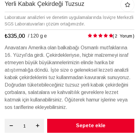
galerisinin
Yerli Kabak Çekirdeği Tuzsuz
başına
atla
Laboratuar analizleri ve denetim uygulamalarında İsviçre Merkezli
SGS Laboratuvarları çözüm ortağımızdır.
₺335,00
Puanlama:
/ 120 g e
2
Yorum
Anavatanı Amerika olan balkabağı Osmanlı mutfaklarına
16. Yüzyıl’da girdi. Çekirdekleriyse, hiçbir malzemeyi israf
etmeyen büyük büyükannelerimizin elinde harika bir
atıştırmalığa döndü. İşte size o geleneksel lezzeti analizli
kabak çekirdeklerini tuz kullanmadan kavurarak sunuyoruz.
Doğrudan tüketebileceğiniz tuzsuz yerli kabak çekirdeğini
çorbalara, salatalara ve kahvaltılık gevreklere lezzet
katmak için kullanabilirsiniz. Öğüterek hamur işlerine veya
sos tariflerine ekleyebilirsiniz.
Sepete ekle