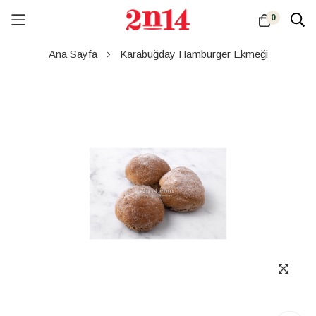
0
Skip
Ana Sayfa
Karabuğday Hamburger Ekmeği
to
Content
Resim
galerisinin
sonuna
atla
Resim