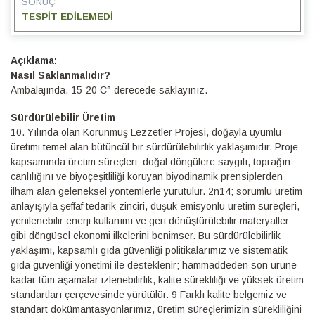
SONUÇ
TESPİT EDİLEMEDİ
Detaylı
Bilgi
Nasıl Saklanmalıdır?
Ambalajında, 15-20 C° derecede saklayınız.
Sürdürülebilir Üretim
10.⁠ ⁠Yılında olan Korunmuş Lezzetler Projesi, doğayla uyumlu
üretimi temel alan bütüncül bir sürdürülebilirlik yaklaşımıdır. Proje
kapsamında üretim süreçleri; doğal döngülere saygılı, toprağın
canlılığını ve biyoçeşitliliği koruyan biyodinamik prensiplerden
ilham alan geleneksel yöntemlerle yürütülür. 2n14; sorumlu üretim
anlayışıyla şeffaf tedarik zinciri, düşük emisyonlu üretim süreçleri,
yenilenebilir enerji kullanımı ve geri dönüştürülebilir materyaller
gibi döngüsel ekonomi ilkelerini benimser. Bu sürdürülebilirlik
yaklaşımı, kapsamlı gıda güvenliği politikalarımız ve sistematik
gıda güvenliği yönetimi ile desteklenir; hammaddeden son ürüne
kadar tüm aşamalar izlenebilirlik, kalite sürekliliği ve yüksek üretim
standartları çerçevesinde yürütülür. 9 Farklı kalite belgemiz ve
standart dokümantasyonlarımız, üretim süreçlerimizin sürekliliğini