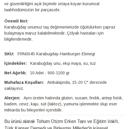
ve güvenilirliğini açık biçimde ortaya koyan kurumsal
taahhüdümüzün bir parçasıdır.
Önemli Not:
Karabuğday unumuz taş değirmenimizde öğütülürken çapraz
bulaşmaya maruz kalabilmektedir. Çölyak hastaları için
bilgilendirmedir.
FRN0045-Karabugday-Hamburger-Ekmegi
Karabuğday unu, ekşi maya, su, tuz
10 Adet - 900-1100 gr
Ambalajında, 15-20 C° derecede
saklayınız.
Aynı üretim hattında gluten, susam, fındık, antep fıstık,
badem, ceviz, kaju, süt (laktoz), yumurta işlenmekte olup eser
miktarda bu bileşenleri içerebilir.
Bu ürünü alarak Tohum Otizm Erken Tanı ve Eğitim Vakfı,
Türk Kanser Derneği ve Birleşmiş Milletler'in küresel