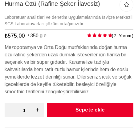
galerisinin
Hurma Özü (Rafine Şeker İlavesiz)
başına
atla
Laboratuar analizleri ve denetim uygulamalarında İsviçre Merkezli
SGS Laboratuvarları çözüm ortağımızdır.
₺575,00
Puanlama:
/ 350 g e
2
Yorum
Mezopotamya ve Orta Doğu mutfaklarında doğan hurma
özü rafine şekerden uzak durmak isteyenler için harika bir
seçenek ve bir süper gıdadır. Karamelize tadıyla
kahvaltılarda hem tatlı-tuzlu hamur işlerinde hem de soslu
yemeklerde lezzet derinliği sunar. Dilerseniz sıcak ve soğuk
içeceklerde de keyifle tüketebilir, besleyici özelliğiyle
smoothie tariflerini zenginleştirebilirsiniz.
Sepete ekle