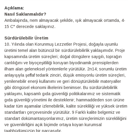
Detaylı
Bilgi
Nasıl Saklanmalıdır?
Ambalajında, nem almayacak şekilde, ışık almayacak ortamda, 4-
15 C° derecede saklayınız.
Sürdürülebilir Üretim
10.⁠ ⁠Yılında olan Korunmuş Lezzetler Projesi, doğayla uyumlu
üretimi temel alan bütüncül bir sürdürülebilirlik yaklaşımıdır. Proje
kapsamında üretim süreçleri; doğal döngülere saygılı, toprağın
canlılığını ve biyoçeşitliliği koruyan biyodinamik prensiplerden
ilham alan geleneksel yöntemlerle yürütülür. 2n14; sorumlu üretim
anlayışıyla şeffaf tedarik zinciri, düşük emisyonlu üretim süreçleri,
yenilenebilir enerji kullanımı ve geri dönüştürülebilir materyaller
gibi döngüsel ekonomi ilkelerini benimser. Bu sürdürülebilirlik
yaklaşımı, kapsamlı gıda güvenliği politikalarımız ve sistematik
gıda güvenliği yönetimi ile desteklenir; hammaddeden son ürüne
kadar tüm aşamalar izlenebilirlik, kalite sürekliliği ve yüksek üretim
standartları çerçevesinde yürütülür. 9 Farklı kalite belgemiz ve
standart dokümantasyonlarımız, üretim süreçlerimizin sürekliliğini
ve güvenilirliğini açık biçimde ortaya koyan kurumsal
taahhüdümüzün bir parçasıdır.