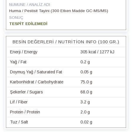
NUMUNE / ANALIZ ADI
Hurma / Pestisit Tayini (300 Etken Madde GC-MS/MS)
SONUÇ
TESPİT EDİLEMEDİ
BESIN DEĞERLERI / NUTRITION INFO (100 GR.)
Enerji / Energy
305 kcal / 1277 kJ
Yağ / Fat
0.2 g
Doymuş Yağ / Saturated Fat
0.05 g
Karbonhidrat / Carbohydrate
75.0 g
Şekerler / Sugars
68.0 g
Lif / Fiber
3.2 g
Protein / Protein
2.0 g
Tuz / Salt
0.02 g