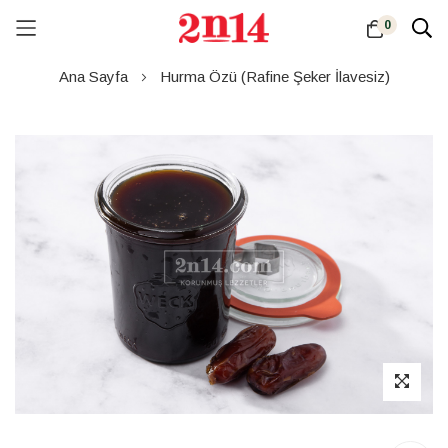
0
Skip
Ana Sayfa
Hurma Özü (Rafine Şeker İlavesiz)
to
Content
Resim
galerisinin
sonuna
atla
Resim