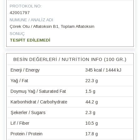
PROTOKOL NO:
42001797
NUMUNE / ANALIZ ADI
Çörek Otu / Aflatoksin B1, Toplam Aflatoksin
SONUÇ
TESPİT EDİLEMEDİ
BESIN DEĞERLERI / NUTRITION INFO (100 GR.)
Enerji / Energy
345 kcal / 1444 kJ
Yağ / Fat
22.3 g
Doymuş Yağ / Saturated Fat
1.5 g
Karbonhidrat / Carbohydrate
44.2 g
Şekerler / Sugars
2.3 g
Lif / Fiber
10.5 g
Protein / Protein
17.8 g