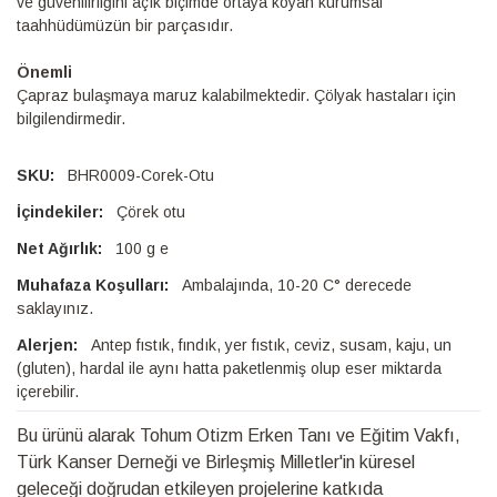
ve güvenilirliğini açık biçimde ortaya koyan kurumsal
taahhüdümüzün bir parçasıdır.
Önemli
Çapraz bulaşmaya maruz kalabilmektedir. Çölyak hastaları için
bilgilendirmedir.
BHR0009-Corek-Otu
Çörek otu
100 g e
Ambalajında, 10-20 C° derecede
saklayınız.
Antep fıstık, fındık, yer fıstık, ceviz, susam, kaju, un
(gluten), hardal ile aynı hatta paketlenmiş olup eser miktarda
içerebilir.
Bu ürünü alarak Tohum Otizm Erken Tanı ve Eğitim Vakfı,
Türk Kanser Derneği ve Birleşmiş Milletler'in küresel
geleceği doğrudan etkileyen projelerine katkıda