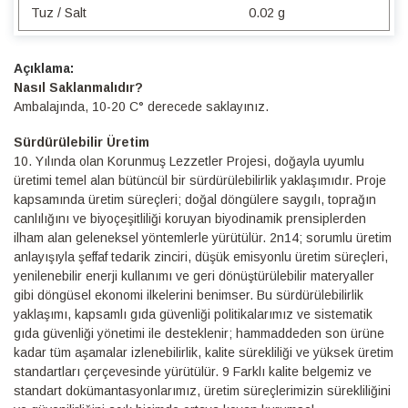
Tuz / Salt
0.02 g
Detaylı
Bilgi
Nasıl Saklanmalıdır?
Ambalajında, 10-20 C° derecede saklayınız.
Sürdürülebilir Üretim
10.⁠ ⁠Yılında olan Korunmuş Lezzetler Projesi, doğayla uyumlu
üretimi temel alan bütüncül bir sürdürülebilirlik yaklaşımıdır. Proje
kapsamında üretim süreçleri; doğal döngülere saygılı, toprağın
canlılığını ve biyoçeşitliliği koruyan biyodinamik prensiplerden
ilham alan geleneksel yöntemlerle yürütülür. 2n14; sorumlu üretim
anlayışıyla şeffaf tedarik zinciri, düşük emisyonlu üretim süreçleri,
yenilenebilir enerji kullanımı ve geri dönüştürülebilir materyaller
gibi döngüsel ekonomi ilkelerini benimser. Bu sürdürülebilirlik
yaklaşımı, kapsamlı gıda güvenliği politikalarımız ve sistematik
gıda güvenliği yönetimi ile desteklenir; hammaddeden son ürüne
kadar tüm aşamalar izlenebilirlik, kalite sürekliliği ve yüksek üretim
standartları çerçevesinde yürütülür. 9 Farklı kalite belgemiz ve
standart dokümantasyonlarımız, üretim süreçlerimizin sürekliliğini