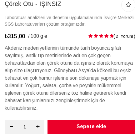
galerisinin
Çörek Otu - IŞINSIZ
başına
atla
Laboratuar analizleri ve denetim uygulamalarında İsviçre Merkezli
SGS Laboratuvarları çözüm ortağımızdır.
₺315,00
Puanlama:
/ 100 g e
2
Yorum
Akdeniz medeniyetlerinin tümünde tarih boyunca şifalı
sayılmış, antik tıp metinlerinde adı en çok geçen
baharatlardan olan çörek otunu da ışınsız olarak korumaya
alıp size ulaştırıyoruz. Güneybatı Asya’da kökenli bu eşsiz
baharat en çok hamur işlerine son dokunuşu yapmak için
kullanılır. Yoğurt, salata, çorba ve peynirle mükemmel
eşlenen çörek otunu dilerseniz toz haline getirerek kendi
baharat karışımlarınızı zenginleştirmek için de
kullanabilirsiniz.
Sepete ekle