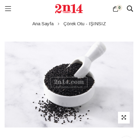
0
Skip
Ana Sayfa
Çörek Otu - IŞINSIZ
to
Content
Resim
galerisinin
sonuna
atla
Resim